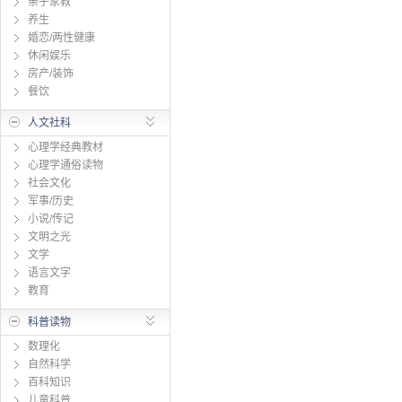
亲子家教
养生
婚恋/两性健康
休闲娱乐
房产/装饰
餐饮
人文社科
心理学经典教材
心理学通俗读物
社会文化
军事/历史
小说/传记
文明之光
文学
语言文字
教育
科普读物
数理化
自然科学
百科知识
儿童科普