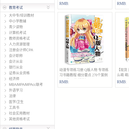
RMB:
RMB:
教育考试
大中专/培训教材
中小学教辅
青少读物
计算机考试
教师资格考试
人力资源管理
注册会计师CPA
会计职称
会计从业
银行从业
动漫专项练习册 Q版人物 专项练
立即购买
【现货
证券从业资格
习书籍教程 细分要点 270个案例
么萌 
经济师
图示范 网格纸描红
RMB:
RMB:
MBA/MPA/MPAcc联考
外语学习
法律
医学/卫生
工具书
社会实用教材
其他资格考试