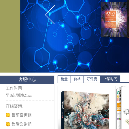
客服中心
销量
价格
好评度
上架时间
工作时间
早8点到晚21点
在线咨询：
售前咨询组
售后咨询组