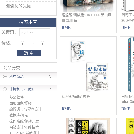
谢谢您的光顾
洛煌笈 精装版VIKI_LEE 黑白画
立即购买
简笔画5
意 观山海
笔 涂涂
搜索本店
RMB:
RMB:
关键词：
价格：
-
搜 索
商品分类
所有商品
计算机与互联网
结构素描基础教程
立即购买
白描技
办公软件
国画 笔
图形图象/视频
RMB:
RMB:
编程语言与程序设计
数据库/算法
操作系统/移动开发
网站设计/网络技术
AutoCAD/辅助设计