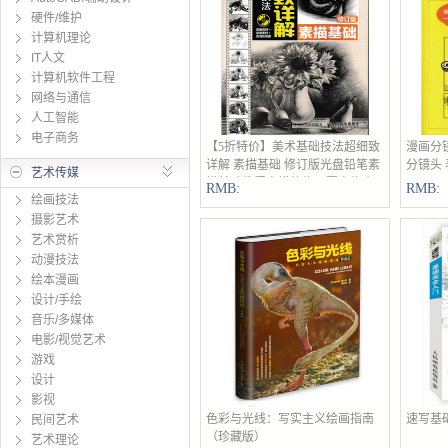
硬件/维护
计算机理论
IT人文
计算机软件工程
网络与通信
人工智能
电子商务
【5折特价】美术基础技法超细致
立即购买
漫画分镜
详解 素描基础 修订版光盘铅笔素
分镜头
艺术传媒
描基础教程素描静物石膏人物素
RMB:
RMB:
绘画技法
描
摄影艺术
艺术赏析
动漫技法
绘本漫画
设计/手绘
音乐/多媒体
电影/视觉艺术
游戏
设计
影视
色彩与光线：写实主义绘画指南
立即购买
速写基
民间艺术
（珍藏版）
艺术理论