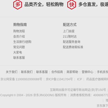
品类齐全，轻松购物
多仓直发，极
购物指南
配送方式
购物流程
上门自提
会员介绍
211限时达
生活旅行/团购
配送服务查询
常见问题
配送费收取标准
大家电
联系客服
关于我们
|
联系我们
|
联系客服
|
合作招商
|
商家帮助
|
营销中心
|
手机京
京公网安备 11000002000088号
|
京ICP备11041704号
|
ICP
|
药品医疗器械网
互联网出版许可证编号新出网证(京)字150号
Copyright © 2004 -
2026
京东JINGDONG 版权所有
|
消费者维权热线：400606773
|
京东旗