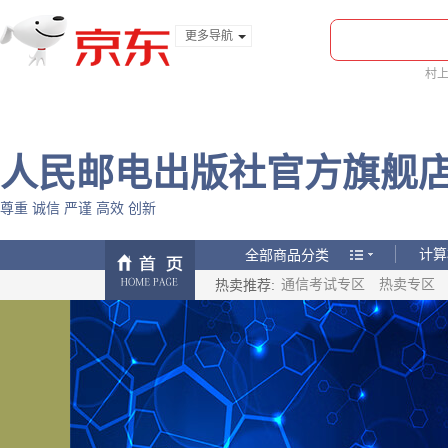
更多导航
服装城
村
食品
bi
金融
人民邮电出版社官方旗舰
尊重 诚信 严谨 高效 创新
ptpress
全部商品分类
计算
热卖推荐:
通信考试专区
热卖专区
计算
时尚
时尚