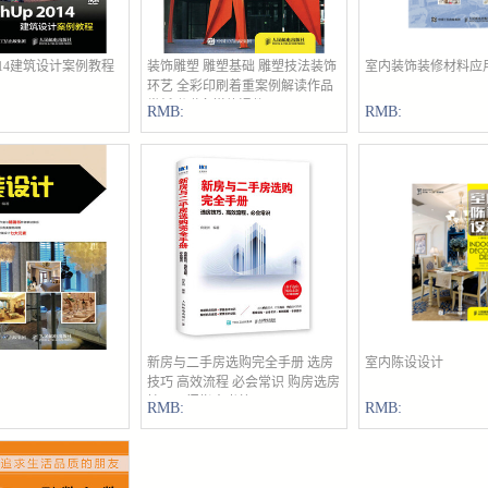
 2014建筑设计案例教程
立即购买
装饰雕塑 雕塑基础 雕塑技法装饰
立即购买
室内装饰装修材料应
立即购买
环艺 全彩印刷着重案例解读作品
赏析附赠多媒体课件
RMB:
RMB:
立即购买
新房与二手房选购完全手册 选房
立即购买
室内陈设设计
立即购买
技巧 高效流程 必会常识 购房选房
技巧入门指南书籍
RMB:
RMB: