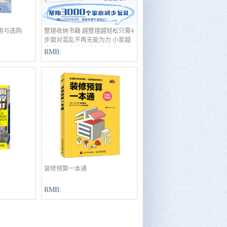
用与选购
整理收纳书籍 越整理越轻松只需4
立即购买
步面对混乱不再无能为力 小家越
来越大小家越住越大 家的整理 收
RMB:
纳全书 改变生活的整理魔法
装修预算一本通
立即购买
RMB: