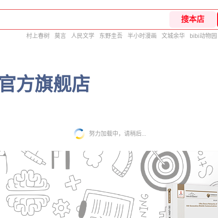
村上春树
莫言
人民文学
东野圭吾
半小时漫画
文城余华
bibi动物园
官方旗舰店
努力加载中，请稍后...