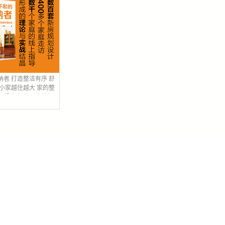
纳者 打造整洁有序 舒
立即购买
 小家越住越大 家的整
理想之家 整理收纳师
收纳类书籍