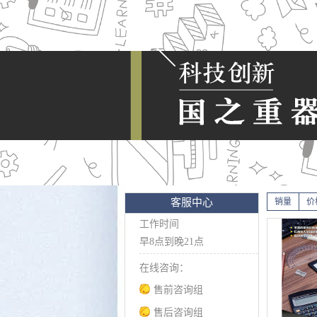
客服中心
销量
价
工作时间
早8点到晚21点
在线咨询：
售前咨询组
售后咨询组