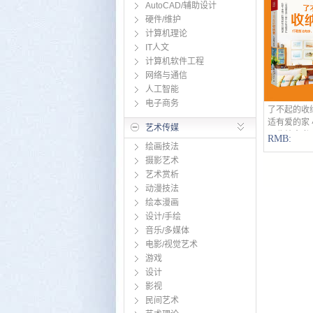
AutoCAD/辅助设计
硬件/维护
计算机理论
IT人文
计算机软件工程
网络与通信
人工智能
电子商务
了不起的收
适有爱的家
艺术传媒
理收纳全书
RMB:
绘画技法
书籍 整理
摄影艺术
艺术赏析
动漫技法
绘本漫画
设计/手绘
音乐/多媒体
电影/视觉艺术
游戏
设计
影视
民间艺术