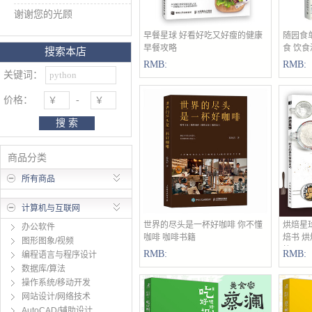
谢谢您的光顾
早餐星球 好看好吃又好瘦的健康
立即购买
随园食
早餐攻略
食 饮
搜索本店
RMB:
RMB:
关键词：
价格：
-
搜 索
商品分类
所有商品
计算机与互联网
世界的尽头是一杯好咖啡 你不懂
立即购买
烘焙星
办公软件
咖啡 咖啡书籍
焙书 烘
图形图象/视频
籍
RMB:
RMB:
编程语言与程序设计
数据库/算法
操作系统/移动开发
网站设计/网络技术
AutoCAD/辅助设计