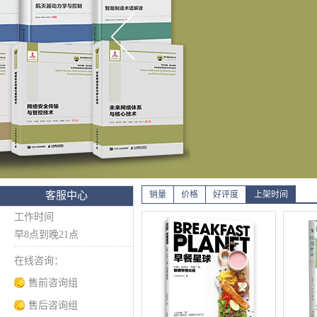
客服中心
销量
价格
好评度
上架时间
工作时间
早8点到晚21点
在线咨询：
售前咨询组
售后咨询组