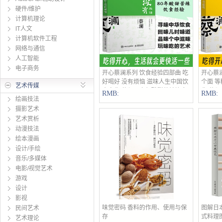
硬件/维护
计算机理论
IT人文
计算机软件工程
网络与通信
人工智能
电子商务
开心蔡澜系列 饮食经验四部曲 吃
立即购买
开心蔡
好喝好 没有烦恼 滋味人生中国饮
个面 
艺术传媒
食文化 蔡澜八十年酸甜苦辣饮食
化 蔡
RMB:
RMB:
绘画技法
经验
摄影艺术
艺术赏析
动漫技法
绘本漫画
设计/手绘
音乐/多媒体
电影/视觉艺术
游戏
设计
影视
味觉密码 香料的作用、使用与保
立即购买
图解日本
民间艺术
存
式料理
艺术理论