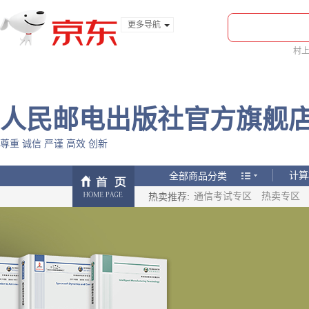
更多导航
服装城
村
食品
bi
金融
人民邮电出版社官方旗舰
尊重 诚信 严谨 高效 创新
全部商品分类
计算
热卖推荐:
通信考试专区
热卖专区
计算
时尚
时尚