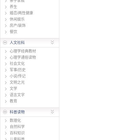
亲子家教
养生
婚恋/两性健康
休闲娱乐
房产/装饰
餐饮
人文社科
心理学经典教材
心理学通俗读物
社会文化
军事/历史
小说/传记
文明之光
文学
语言文字
教育
科普读物
数理化
自然科学
百科知识
儿童科普