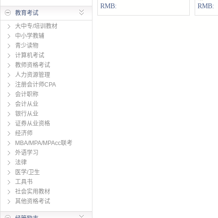
谱
RMB:
RMB:
教育考试
大中专/培训教材
中小学教辅
青少读物
计算机考试
教师资格考试
人力资源管理
注册会计师CPA
会计职称
会计从业
银行从业
证券从业资格
经济师
MBA/MPA/MPAcc联考
外语学习
法律
医学/卫生
工具书
社会实用教材
其他资格考试