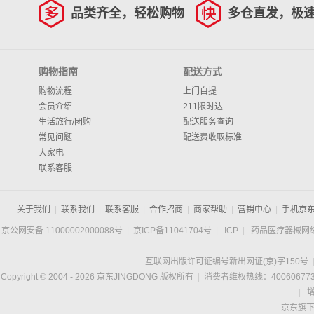
品类齐全，轻松购物
多仓直发，极
购物指南
配送方式
购物流程
上门自提
会员介绍
211限时达
生活旅行/团购
配送服务查询
常见问题
配送费收取标准
大家电
联系客服
关于我们
|
联系我们
|
联系客服
|
合作招商
|
商家帮助
|
营销中心
|
手机京
京公网安备 11000002000088号
|
京ICP备11041704号
|
ICP
|
药品医疗器械网
互联网出版许可证编号新出网证(京)字150号
Copyright © 2004 -
2026
京东JINGDONG 版权所有
|
消费者维权热线：400606773
|
京东旗