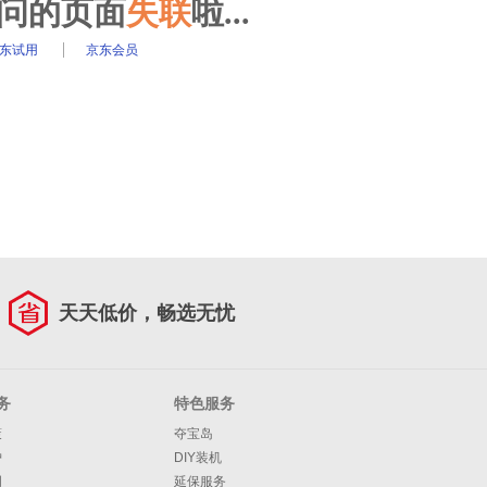
访问的页面
失联
啦...
东试用
京东会员
天天低价，畅选无忧
务
特色服务
策
夺宝岛
护
DIY装机
明
延保服务