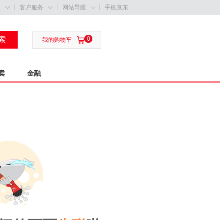
购
客户服务
网站导航
手机京东



索
0

我的购物车
卖
金融