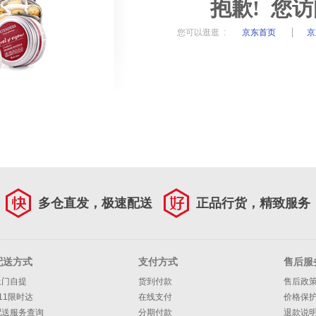
抱歉! 您
您可以逛逛 :
京东首页
京
多仓直发，极速配送
正品行货，精致服务
配送方式
支付方式
售后服
上门自提
货到付款
售后政
11限时达
在线支付
价格保
配送服务查询
分期付款
退款说