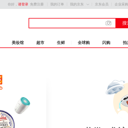
你好，
请登录
免费注册
我的订单
我的京东
京东会员
企业采

搜
美妆馆
超市
生鲜
全球购
闪购
拍