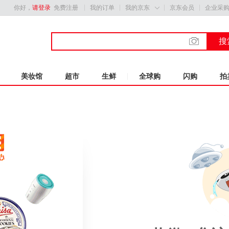
你好，
请登录
免费注册
我的订单
我的京东
京东会员
企业采

搜
美妆馆
超市
生鲜
全球购
闪购
拍