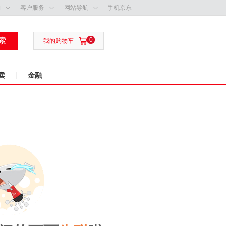
购
客户服务
网站导航
手机京东



索
0

我的购物车
卖
金融