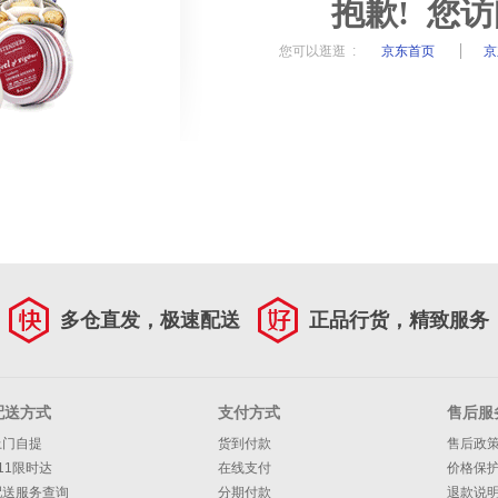
抱歉! 您
您可以逛逛 :
京东首页
京
多仓直发，极速配送
正品行货，精致服务
配送方式
支付方式
售后服
上门自提
货到付款
售后政
11限时达
在线支付
价格保
配送服务查询
分期付款
退款说