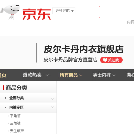
更多导航
服装城
内
食品
金融
全部分类
内裤专区
平角裤
三角裤
天生软绵