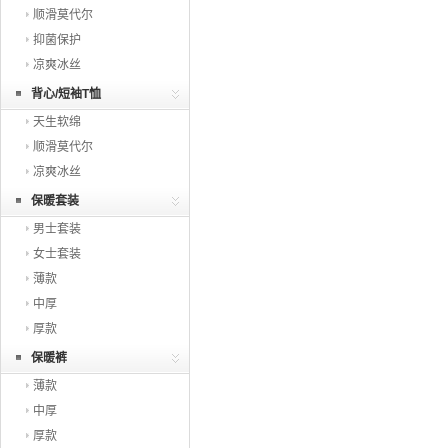
顺滑莫代尔
抑菌保护
凉爽冰丝
背心/短袖T恤
天生软绵
顺滑莫代尔
凉爽冰丝
保暖套装
男士套装
女士套装
薄款
中厚
厚款
保暖裤
薄款
中厚
厚款