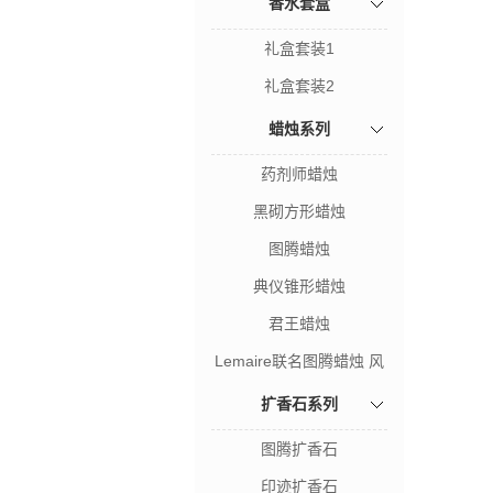
香水套盒
礼盒套装1
礼盒套装2
蜡烛系列
药剂师蜡烛
黑砌方形蜡烛
图腾蜡烛
典仪锥形蜡烛
君王蜡烛
Lemaire联名图腾蜡烛 风
暴之木
扩香石系列
图腾扩香石
印迹扩香石