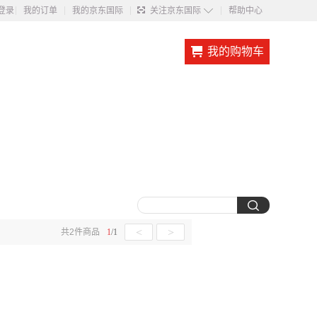
◇
登录
我的订单
我的京东国际
关注京东国际
帮助中心
我的购物车
<
>
共
2
件商品
1
/
1