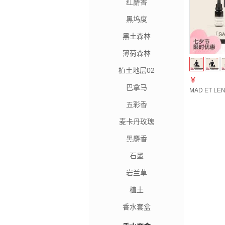
红麝香
黑坞度
黑土森林
薄荷森林
植土地层02
￥
巴拿马
MAD ET 
五彩香
麦卡丹玫瑰
黑麝香
石墨
岩兰草
植土
香水套盒