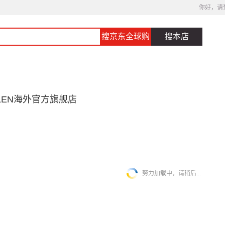
你好，请
搜京东全球购
搜本店
T LEN海外官方旗舰店
努力加载中，请稍后...