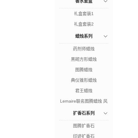
香水套盒
礼盒套装1
礼盒套装2
蜡烛系列
药剂师蜡烛
黑砌方形蜡烛
图腾蜡烛
典仪锥形蜡烛
君王蜡烛
Lemaire联名图腾蜡烛 风
暴之木
扩香石系列
图腾扩香石
印迹扩香石