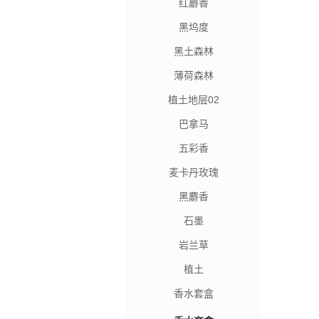
红麝香
黑坞度
黑土森林
薄荷森林
植土地层02
巴拿马
五彩香
麦卡丹玫瑰
黑麝香
石墨
岩兰草
植土
香水套盒