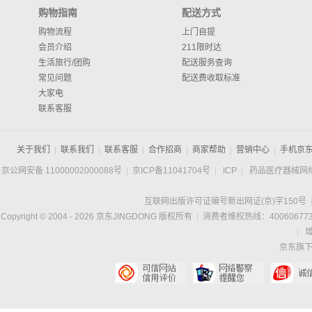
购物指南
配送方式
购物流程
上门自提
会员介绍
211限时达
生活旅行/团购
配送服务查询
常见问题
配送费收取标准
大家电
联系客服
关于我们
|
联系我们
|
联系客服
|
合作招商
|
商家帮助
|
营销中心
|
手机京
京公网安备 11000002000088号
|
京ICP备11041704号
|
ICP
|
药品医疗器械网
互联网出版许可证编号新出网证(京)字150号
Copyright © 2004 -
2026
京东JINGDONG 版权所有
|
消费者维权热线：400606773
|
京东旗