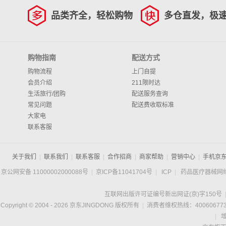
品类齐全，轻松购物
多仓直发，极
购物指南
配送方式
购物流程
上门自提
会员介绍
211限时达
生活旅行/团购
配送服务查询
常见问题
配送费收取标准
大家电
联系客服
关于我们
|
联系我们
|
联系客服
|
合作招商
|
商家帮助
|
营销中心
|
手机京
京公网安备 11000002000088号
|
京ICP备11041704号
|
ICP
|
药品医疗器械网
互联网出版许可证编号新出网证(京)字150号
Copyright © 2004 -
2026
京东JINGDONG 版权所有
|
消费者维权热线：400606773
|