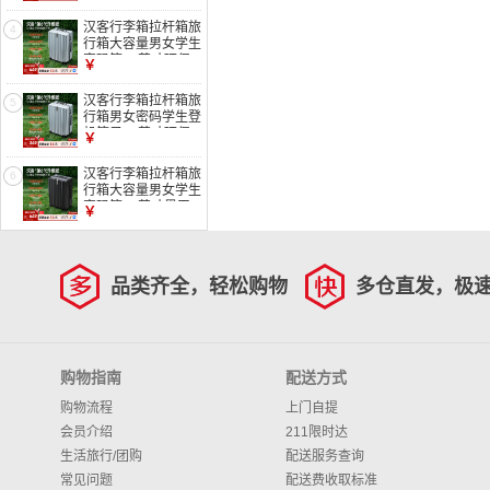
黑第6代升级
汉客行李箱拉杆箱旅
4
行箱大容量男女学生
密码箱24英寸环保
￥
灰第6代升级
汉客行李箱拉杆箱旅
5
行箱男女密码学生登
机箱子20英寸环保
￥
灰第6代升级
汉客行李箱拉杆箱旅
6
行箱大容量男女学生
密码箱24英寸墨玉
￥
黑第6代升级
品类齐全，轻松购物
多仓直发，极
购物指南
配送方式
购物流程
上门自提
会员介绍
211限时达
生活旅行/团购
配送服务查询
常见问题
配送费收取标准