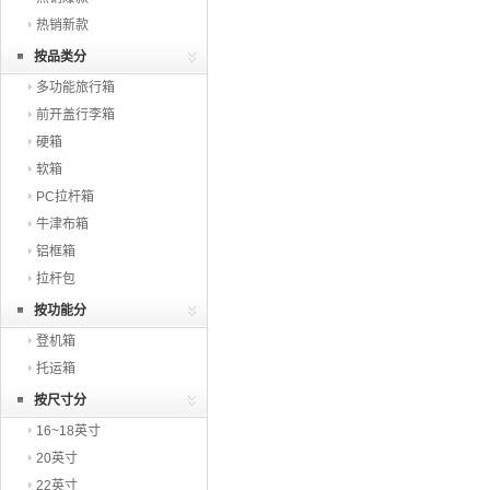
热销新款
按品类分
多功能旅行箱
前开盖行李箱
硬箱
软箱
PC拉杆箱
牛津布箱
铝框箱
拉杆包
按功能分
登机箱
托运箱
按尺寸分
16~18英寸
20英寸
22英寸