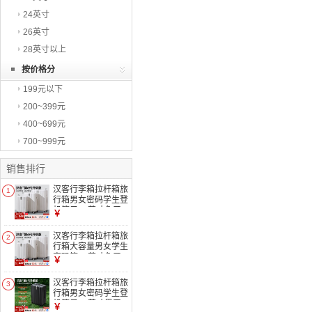
24英寸
26英寸
28英寸以上
按价格分
199元以下
200~399元
400~699元
700~999元
销售排行
汉客行李箱拉杆箱旅
1
行箱男女密码学生登
机箱子20英寸象牙
￥
白第6代升级
汉客行李箱拉杆箱旅
2
行箱大容量男女学生
密码箱24英寸象牙
￥
白第6代升级
汉客行李箱拉杆箱旅
3
行箱男女密码学生登
机箱子20英寸墨玉
￥