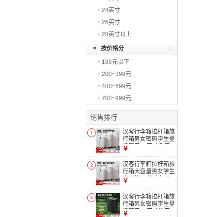
24英寸
26英寸
28英寸以上
按价格分
199元以下
200~399元
400~699元
700~999元
销售排行
汉客行李箱拉杆箱旅
1
行箱男女密码学生登
机箱子20英寸象牙
￥
白第6代升级
汉客行李箱拉杆箱旅
2
行箱大容量男女学生
密码箱24英寸象牙
￥
白第6代升级
汉客行李箱拉杆箱旅
3
行箱男女密码学生登
机箱子20英寸墨玉
￥