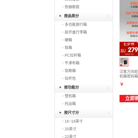
热销新款
按品类分
多功能旅行箱
前开盖行李箱
硬箱
软箱
PC拉杆箱
牛津布箱
铝框箱
汉客万向轮
机箱密码箱
拉杆包
￥
按功能分
登机箱
立即
托运箱
按尺寸分
16~18英寸
20英寸
22英寸