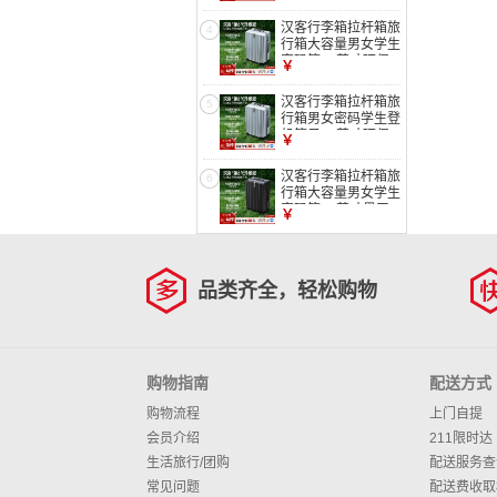
黑第6代升级
汉客行李箱拉杆箱旅
4
行箱大容量男女学生
密码箱24英寸环保
￥
灰第6代升级
汉客行李箱拉杆箱旅
5
行箱男女密码学生登
机箱子20英寸环保
￥
灰第6代升级
汉客行李箱拉杆箱旅
6
行箱大容量男女学生
密码箱24英寸墨玉
￥
黑第6代升级
品类齐全，轻松购物
购物指南
配送方式
购物流程
上门自提
会员介绍
211限时达
生活旅行/团购
配送服务查
常见问题
配送费收取