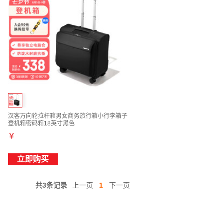
汉客万向轮拉杆箱男女商务旅行箱小行李箱子
登机箱密码箱18英寸黑色
￥
立即购买
共3条记录
上一页
1
下一页