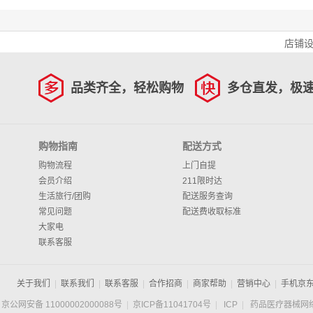
店铺
品类齐全，轻松购物
多仓直发，极
购物指南
配送方式
购物流程
上门自提
会员介绍
211限时达
生活旅行/团购
配送服务查询
常见问题
配送费收取标准
大家电
联系客服
关于我们
|
联系我们
|
联系客服
|
合作招商
|
商家帮助
|
营销中心
|
手机京
京公网安备 11000002000088号
|
京ICP备11041704号
|
ICP
|
药品医疗器械网