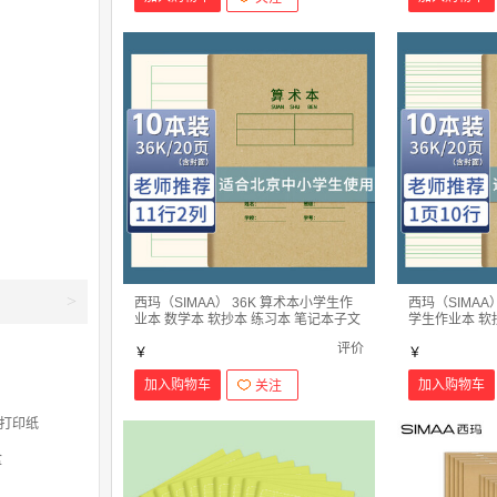
>
西玛（SIMAA） 36K 算术本小学生作
西玛（SIMAA
业本 数学本 软抄本 练习本 笔记本子文
学生作业本 软
具 XQ36K6Y-10本装
具 XQ36K5Y
评价
￥
￥
加入购物车
加入购物车
打印纸
盒