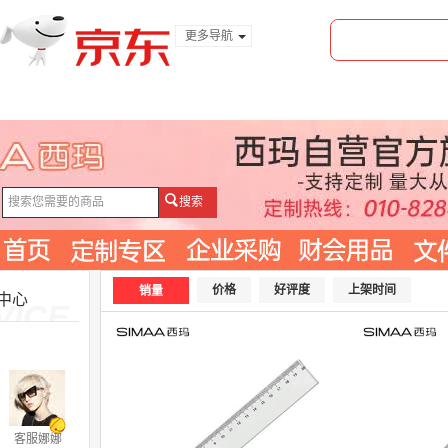
更多导航
服装城
食品
金融
搜索
价格
好评度
上架时间
销量
中心
VICE
客服娜娜