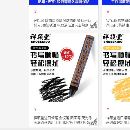
￥
￥
WD-40 除锈润滑除湿防锈剂 螺丝松动
WD-40 除锈
剂 wd40防锈油 电器清洁油污去除剂 专
剂 wd40防锈
效型高效白锂润滑脂 360ml
效型高效矽质润滑
立即购买
立即购买
关注
￥
￥
祥碩堂进口蜡笔 会议笔 图画笔 荧光涂
祥碩堂进口蜡笔
画涂改建筑用工业用水性可擦蜡笔 超易
画涂改建筑用工
擦 110mmX14mm 黑色(单支装）
擦 110mmX1