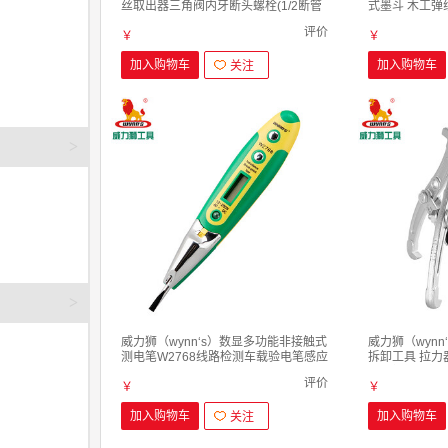
丝取出器三角阀内牙断头螺栓(1/2断管
式墨斗 木工弹
取出器) 断丝取出器 4分水管
米 W0232 墨
评价
￥
￥
加入购物车
加入购物车
关注
>
>
威力狮（wynn‘s）数显多功能非接触式
威力狮（wynn
测电笔W2768线路检测车载验电笔感应
拆卸工具 拉力
试电笔 W2768 测电笔
轴承拆卸顶拔器 
评价
￥
通型镀铬 8寸
￥
加入购物车
加入购物车
关注