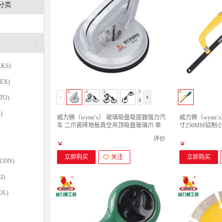
分类
>
KS)
EX)
TO)
)
威力狮（wynn‘s） 玻璃吸盘吸提器强力汽
威力狮（wynn‘
车 二爪瓷砖地板真空吊顶吸盘玻璃爪 单
寸250MM铝制小
爪玻璃吸盘
迷你锯架
评价
￥
￥
立即购买
关注
立即购买
CON)
I)
OL)