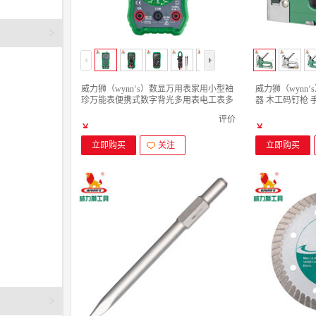
>
威力狮（wynn‘s）数显万用表家用小型袖
威力狮（wynn‘
珍万能表便携式数字背光多用表电工表多
器 木工码钉枪 手
用表 W0451 万用表
钉枪 4-14MM
评价
￥
￥
立即购买
关注
立即购买
>