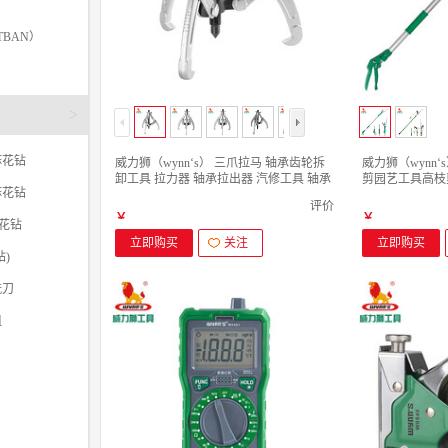
TBAN）
>
麻花钻
威力狮（wynn‘s） 三爪拉马 轴承齿轮拆
威力狮（wynn
卸工具 拉力器 轴承拉出器 汽修工具 轴承
剪园艺工具高枝
麻花钻
拆卸顶拔器 W0153D 三爪拉码 普通型镀
金剪 W2668 1
评价
铬 8寸
￥
￥
麻花钻
立即购买
关注
立即购买
)
铣刀
咀