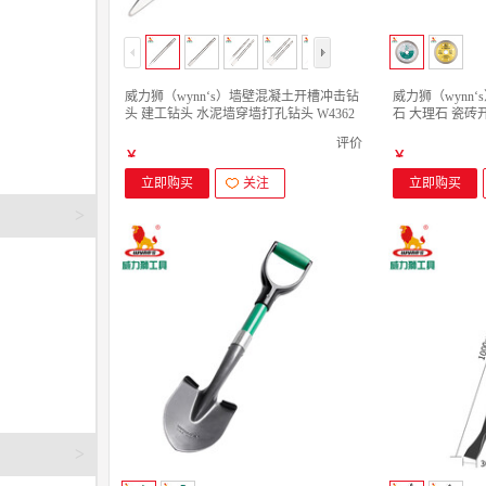
威力狮（wynn‘s）墙壁混凝土开槽冲击钻
威力狮（wynn‘
头 建工钻头 水泥墙穿墙打孔钻头 W4362
石 大理石 瓷砖
六角柄尖凿 26X400MM(1支)
W2468陶瓷波纹锯片
评价
￥
￥
立即购买
关注
立即购买
>
>