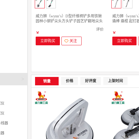
威力狮（wynn‘s）D型纤维柄铲多用铁锹
威力狮（wynn‘
园林小钢铲尖头方头铲子园艺铲翻地尖头
撬棒 撬棍 起钉器
铁楸 W0597 尖铲
具 W4234D Φ20
评价
￥
￥
立即购买
关注
立即购买
>
价格
好评度
上架时间
销量
试仪
试仪
寻线器
线器