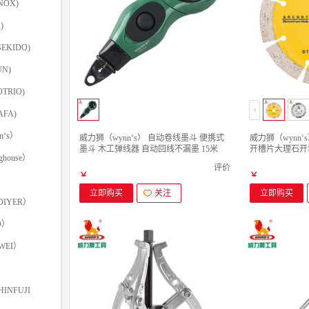
NOX)
)
EKIDO)
N)
TRIO)
FA)
‘s）
威力狮（wynn‘s） 自动卷线墨斗 便携式
威力狮（wynn
墨斗 木工弹线器 自动回线不漏墨 15米
开槽片大理石开
ghouse）
W0232 墨斗
片 W114A 干片
评价
￥
￥
立即购买
关注
立即购买
IYER）
O）
WEI）
INFUJI