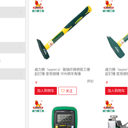
>
>
装
威力狮（wynn‘s）玻璃纤维柄钳工锤
威力狮（wyn
>
起钉锤 家用钢锤 TPR柄羊角锤
起钉锤 家用钢
W0377A 钳工锤
W0377D 钳工
评价
￥
￥
加入购物车
加入购物车
关注