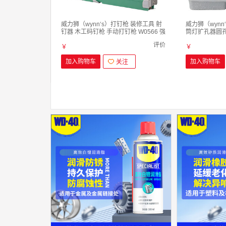
威力狮（wynn‘s）打钉枪 装修工具 射
威力狮（wyn
钉器 木工码钉枪 手动打钉枪 W0566 强
筒灯扩孔器圆
力打钉枪 4件套装
套打孔器 W06
评价
￥
￥
加入购物车
加入购物车
关注