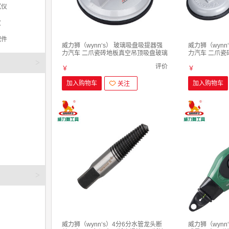
试仪
仪
配件
威力狮（wynn‘s） 玻璃吸盘吸提器强
威力狮（wynn
力汽车 二爪瓷砖地板真空吊顶吸盘玻璃
力汽车 二爪
爪 单爪玻璃吸盘
爪 三爪玻璃吸
>
评价
￥
￥
加入购物车
加入购物车
关注
>
威力狮（wynn‘s）4分6分水管龙头断
威力狮（wynn