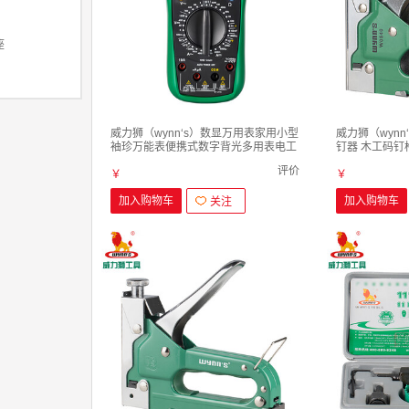
座
威力狮（wynn‘s）数显万用表家用小型
威力狮（wynn
袖珍万能表便携式数字背光多用表电工
钉器 木工码钉枪
表多用表 W3317 数显万用表
用打钉枪 4-14
评价
￥
￥
加入购物车
加入购物车
关注