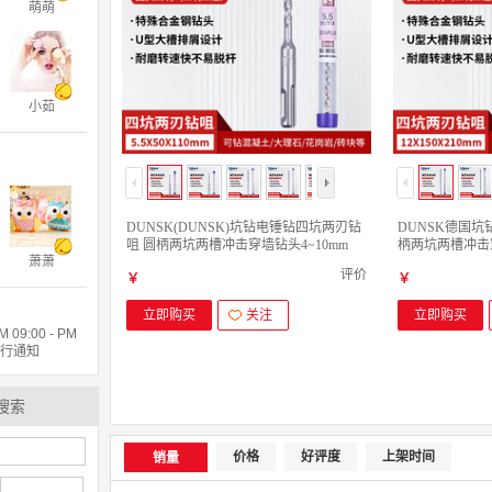
萌萌
小茹
DUNSK(DUNSK)坑钻电锤钻四坑两刃钻
DUNSK德国坑
咀 圆柄两坑两槽冲击穿墙钻头4~10mm
柄两坑两槽冲击穿
萧萧
5.5mmx50mm X 110mm
12mmx150mm x
评价
￥
￥
立即购买
关注
立即购买
9:00 - PM
另行通知
搜索
价格
好评度
上架时间
销量