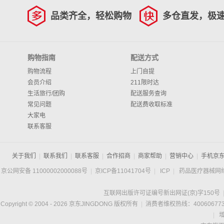
品类齐全，轻松购物
多仓直发，极
购物指南
配送方式
购物流程
上门自提
会员介绍
211限时达
生活旅行/团购
配送服务查询
常见问题
配送费收取标准
大家电
联系客服
关于我们
|
联系我们
|
联系客服
|
合作招商
|
商家帮助
|
营销中心
|
手机京
京公网安备 11000002000088号
|
京ICP备11041704号
|
ICP
|
药品医疗器械网
互联网出版许可证编号新出网证(京)字150号
Copyright © 2004 -
2026
京东JINGDONG 版权所有
|
消费者维权热线：400606773
|