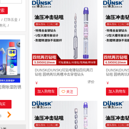
搜索
/
灯饰五金
/
有礼
/
DUNSK(DUNSK)坑钻电锤钻四坑两刃
DUNSK(DU
钻咀 圆柄两坑两槽冲击穿墙钻头
钻咀 圆柄两坑
4~10mm 5.5mmx50mm X 110mm
4~10mm 6.5m
评价
￥
￥
锈润滑除湿防锈剂 螺丝松动剂 wd40防锈油 电器清洁油污去除剂 专效型高效白
WD-40 除锈润滑除湿防锈剂 螺丝松动剂 wd40防锈油 电
祥碩堂进口蜡笔 会议笔 图画
加入购物车
加入购物车
关注
￥
￥
购买
立即购买
立即购买
8