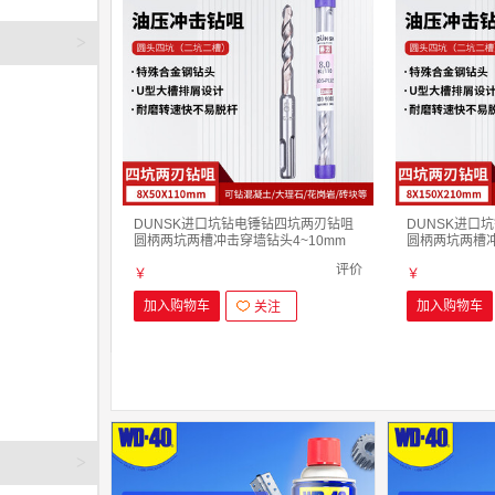
>
DUNSK进口坑钻电锤钻四坑两刃钻咀
DUNSK进口
圆柄两坑两槽冲击穿墙钻头4~10mm
圆柄两坑两槽冲
8.0mmx50mm X 110mm
8.0mmx150m
评价
￥
￥
加入购物车
加入购物车
关注
>