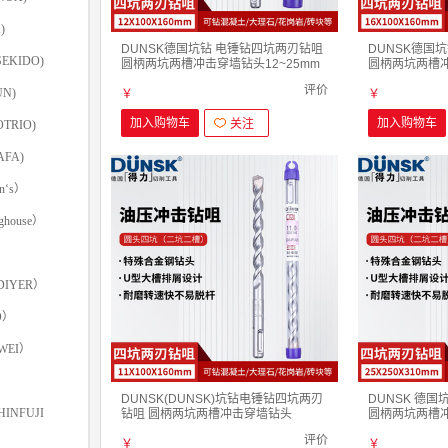
)
DUNSK德国坑钻 电锤钻四坑两刃钻咀
DUNSK德国
EKIDO)
圆柄两坑两槽冲击穿墙钻头12~25mm
圆柄两坑两槽冲
12mmx100mm x160mm
16mmx100mm
评价
N)
￥
￥
加入购物车
加入购物车
关注
TRIO)
FA)
‘s）
ghouse）
IYER）
O）
WEI）
DUNSK(DUNSK)坑钻电锤钻四坑两刃
DUNSK 德
INFUJI
钻咀 圆柄两坑两槽冲击穿墙钻头
圆柄两坑两槽冲
4~10mm 11mmX100mmX160mm
（25mmX250
评价
￥
￥