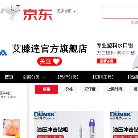
更多导航
服装城
家
食品
金融
首页
全部分类
【品牌分类】
【切削工具】
【高
价格
好评度
上架时间
相
销量