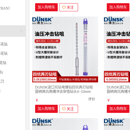
加入购物车
加入购物车
关注
TBAN）
>
麻花钻
麻花钻
麻花钻
)
铣刀
DUNSK进口坑钻电锤钻四坑两刃钻咀
DUNSK进口
咀
圆柄两坑两槽冲击穿墙钻头4~10mm
圆柄两坑两槽冲
5.5mmx100mm X 160mm
6.0mmx50mm 
评价
￥
￥
加入购物车
加入购物车
关注