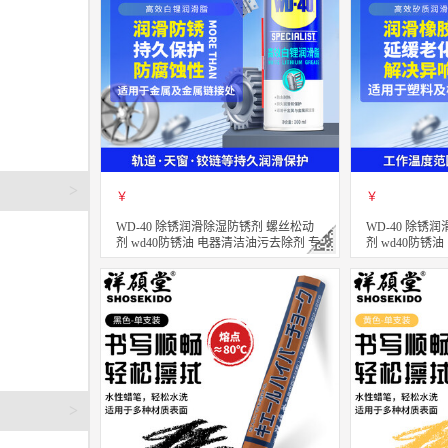
>
￥
￥
WD-40 除锈润滑除湿防锈剂 螺丝松动
WD-40 除锈
剂 wd40防锈油 电器清洁油污去除剂 专
剂 wd40防锈
效型高效白锂润滑脂 360ml
效型高效矽质润滑
立即购买
立即购买
关注
>