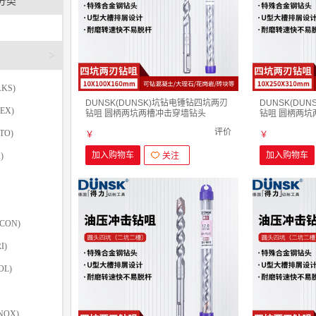
分类
>
KS)
DUNSK(DUNSK)坑钻电锤钻四坑两刃
DUNSK(DU
EX)
钻咀 圆柄两坑两槽冲击穿墙钻头
钻咀 圆柄两坑
4~10mm 10mmx100mm X 160mm
4~10mm 10m
评价
TO)
￥
￥
加入购物车
加入购物车
)
关注
CON)
I)
OL)
NOX)