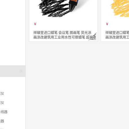
￥
￥
祥碩堂进口蜡笔 会议笔 图画笔 荧光涂
祥碩堂进口蜡笔
画涂改建筑用工业用水性可擦蜡笔 超易
画涂改建筑用工
擦 110mmX14mm 黑色(单支装）
擦 110mmX1
立即购买
立即购买
关注
>
试仪
试仪
寻线器
线器