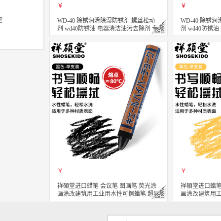
￥
￥
座
WD-40 除锈润滑除湿防锈剂 螺丝松动
WD-40 除锈
剂 wd40防锈油 电器清洁油污去除剂 专
剂 wd40防锈
效型高效白锂润滑脂 360ml
效型高效矽质润滑
立即购买
立即购买
关注
￥
￥
祥碩堂进口蜡笔 会议笔 图画笔 荧光涂
祥碩堂进口蜡笔
画涂改建筑用工业用水性可擦蜡笔 超易
画涂改建筑用工
擦 110mmX14mm 黑色(单支装）
擦 110mmX1
立即购买
立即购买
关注