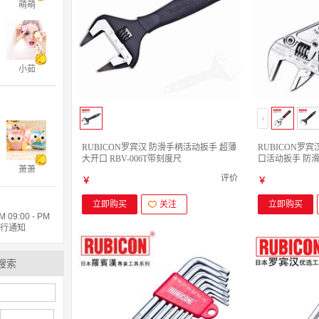
萌萌
小茹
RUBICON罗宾汉 防滑手柄活动扳手 超薄
RUBICON罗宾
大开口 RBV-006T带刻度尺
口活动扳手 防滑家
萧萧
动扳手8寸 200m
评价
￥
￥
立即购买
关注
立即购买
9:00 - PM
另行通知
搜索