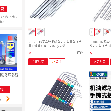
搜索
/
灯饰五金
/
有礼
/
RUBICON罗宾汉 梅花型内六角星型扳手
RUBICON罗
星形螺丝刀 RTK-387L(7支装)
头内六角扳手 球型
(1.5-6mm)7支装
评价
￥
￥
立即购买
关注
立即购买
锈润滑除湿防锈剂 螺丝松动剂 wd40防锈油 电器清洁油污去除剂 专效型高效白
WD-40 除锈润滑除湿防锈剂 螺丝松动剂 wd40防锈油 电
祥碩堂进口蜡笔 会议笔 图画
￥
￥
购买
立即购买
立即购买
8