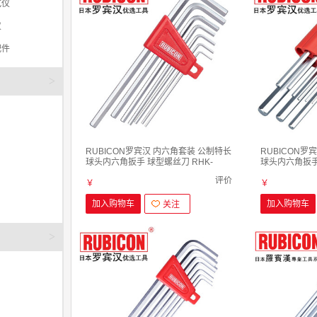
试仪
仪
配件
>
RUBICON罗宾汉 内六角套装 公制特长
RUBICON罗
球头内六角扳手 球型螺丝刀 RHK-
球头内六角扳手 
187L平头(1.5-6mm)7支装
189L平头(1.5
评价
￥
￥
加入购物车
加入购物车
关注
>