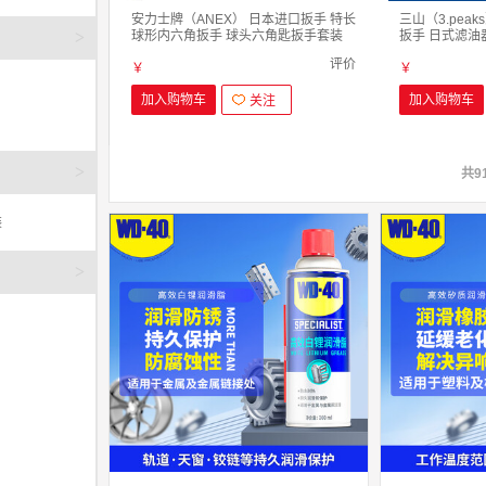
安力士牌（ANEX） 日本进口扳手 特长
三山（3.pea
>
球形内六角扳手 球头六角匙扳手套装
扳手 日式滤油
HB5009(1.5mm-10mm) 9支装
扳手 KW400 ( 
评价
￥
￥
加入购物车
加入购物车
关注
>
共9
装
>