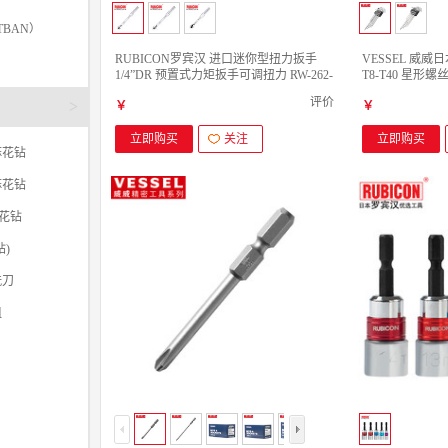
TBAN）
RUBICON罗宾汉 进口迷你型扭力扳手
VESSEL 威
1/4”DR 预置式力矩扳手可调扭力 RW-262-
T8-T40 星形螺
1D（1/4”DR 210mm）
手 9支装
评价
>
￥
￥
立即购买
关注
立即购买
麻花钻
麻花钻
麻花钻
)
铣刀
咀