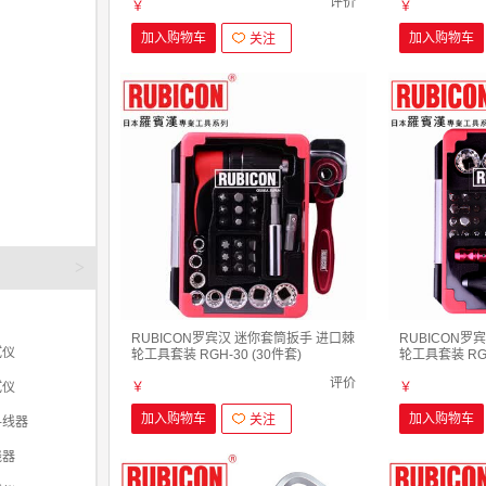
评价
￥
￥
加入购物车
加入购物车
关注
>
RUBICON罗宾汉 迷你套筒扳手 进口棘
RUBICON罗
试仪
轮工具套装 RGH-30 (30件套)
轮工具套装 RGH
评价
￥
￥
试仪
加入购物车
加入购物车
关注
寻线器
线器