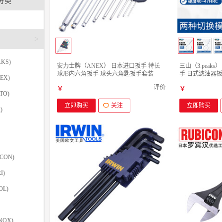
分类
>
KS)
安力士牌（ANEX） 日本进口扳手 特长
三山（3.peak
球形内六角扳手 球头六角匙扳手套装
手 日式滤油器
EX)
HB5009(1.5mm-10mm) 9支装
KW400 ( 115-14
评价
￥
￥
TO)
立即购买
关注
立即购买
)
CON)
I)
OL)
NOX)