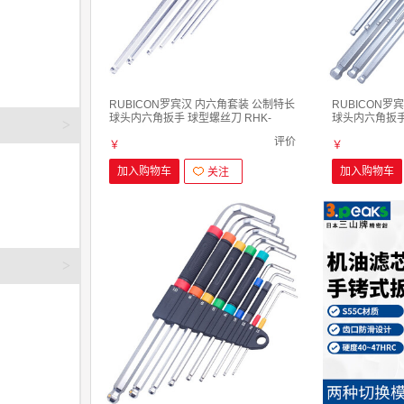
RUBICON罗宾汉 内六角套装 公制特长
RUBICON罗
球头内六角扳手 球型螺丝刀 RHK-
球头内六角扳手 
>
287XL特长球头1.5-6mm7支装
289XL特长球头(
评价
￥
￥
加入购物车
加入购物车
关注
>