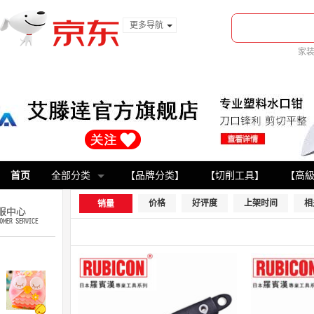
更多导航
服装城
家
食品
金融
首页
全部分类
【品牌分类】
【切削工具】
【高
价格
好评度
上架时间
相
销量