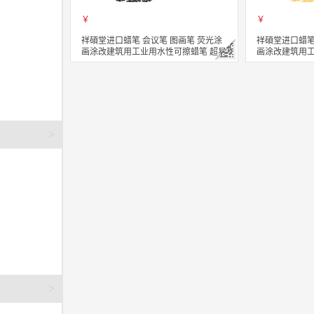
￥
￥
祥碩堂进口蜡笔 会议笔 图画笔 荧光涂
祥碩堂进口蜡笔
画涂改建筑用工业用水性可擦蜡笔 超易
画涂改建筑用工
擦 110mmX14mm 黑色(单支装）
擦 110mmX1
立即购买
立即购买
关注
>
>