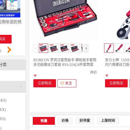
锈润滑除湿防锈剂 螺丝松动剂 wd40防锈油 电器清洁油污去除剂 专效型高效白
WD-40 除锈润滑除湿防锈剂 螺丝松动剂 wd40防锈油 电
祥碩堂进口蜡笔 会议笔 图画
￥
￥
￥
购买
立即购买
立即购买
8
RUBICON 罗宾汉套筒扳手 棘轮扳手套筒
安力士牌（ANE
分类
多功能螺丝刀套装 RSS-024(24件套筒套
内六角螺丝刀扳
装)1/2
No.525 直头
评价
￥
￥
立即购买
关注
立即购买
>
KS)
EX)
TO)
价格
好评度
上架时间
销量
)