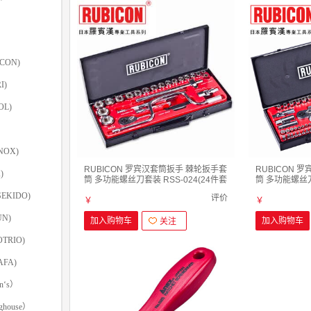
CON)
I)
OL)
NOX)
RUBICON 罗宾汉套筒扳手 棘轮扳手套
RUBICON 
)
筒 多功能螺丝刀套装 RSS-024(24件套
筒 多功能螺丝刀
筒套装)1/2
筒套装)1/2&1/
EKIDO)
评价
￥
￥
N)
加入购物车
加入购物车
关注
TRIO)
FA)
‘s）
ghouse）