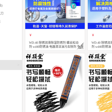
)
铣刀
咀
￥
￥
WD-40 除锈润滑除湿防锈剂 螺丝松动
WD-40 除锈
剂 wd40防锈油 电器清洁油污去除剂 专
剂 wd40防锈
效型高效白锂润滑脂 360ml
效型高效矽质润滑
立即购买
立即购买
关注
>