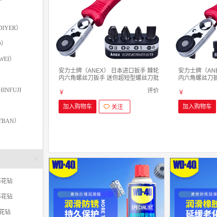
IYER）
O）
WEI）
安力士牌（ANEX） 日本进口扳手 棘轮
安力士牌（AN
内六角螺丝刀扳手 迷你超短型螺丝刀批
内六角螺丝刀
No.525-5B 直头 棘轮螺丝批5件套
No.525-10
INFUJI
评价
￥
￥
加入购物车
加入购物车
关注
TBAN）
>
麻花钻
麻花钻
麻花钻