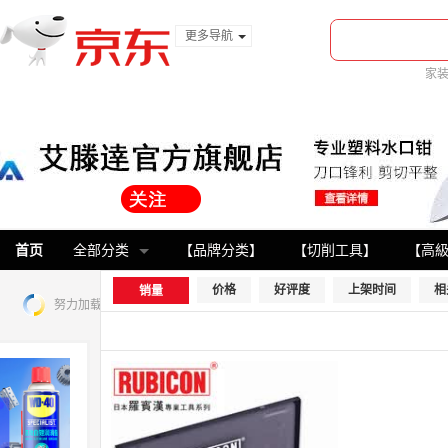
更多导航
服装城
家
食品
金融
首页
全部分类
【品牌分类】
【切削工具】
【高
价格
好评度
上架时间
相
销量
努力加载中，请稍后...