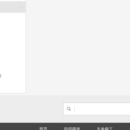
>
座
首页
空间用途
五金电工