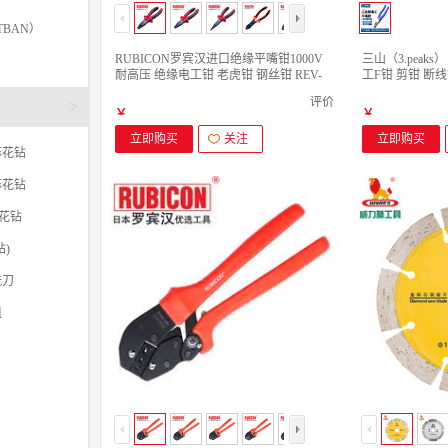
TBAN）
RUBICON罗宾汉进口绝缘平嘴钳1000V
三山（3.peak
耐高压 绝缘电工钳 老虎钳 钢丝钳 REV-
工F钳 剪钳 断
S7(7寸 180mm)
DF-220 电工平
评价
>
￥
￥
立即购买
关注
立即购买
麻花钻
麻花钻
麻花钻
)
铣刀
咀