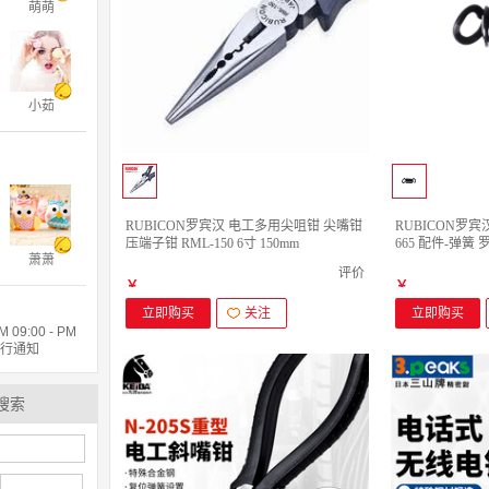
萌萌
小茹
RUBICON罗宾汉 电工多用尖咀钳 尖嘴钳
RUBICON罗宾
压端子钳 RML-150 6寸 150mm
665 配件-弹簧
萧萧
评价
￥
￥
立即购买
关注
立即购买
9:00 - PM
另行通知
搜索