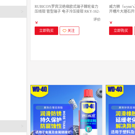
RUBICON罗宾汉绝缘欧式端子棘轮省力
威力狮（wynn
>
压线钳 管型端子 电子冷压接钳 RKY-162-
开槽片大理石开
02
片 W114A 干片
评价
￥
￥
立即购买
关注
立即购买
>