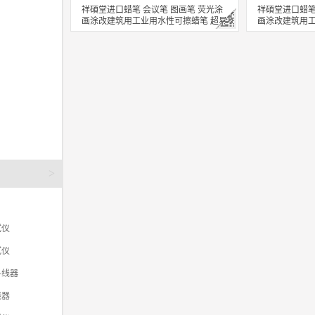
祥碩堂进口蜡笔 会议笔 图画笔 荧光涂
祥碩堂进口蜡笔
画涂改建筑用工业用水性可擦蜡笔 超易
画涂改建筑用工
擦 110mmX14mm 黑色(单支装）
擦 110mmX1
立即购买
立即购买
关注
>
试仪
试仪
寻线器
线器