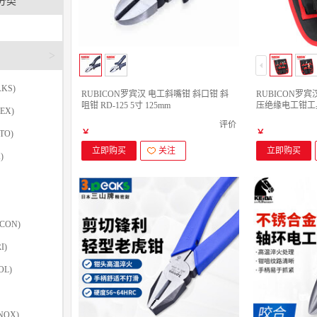
分类
>
KS)
RUBICON罗宾汉 电工斜嘴钳 斜口钳 斜
RUBICON罗宾
咀钳 RD-125 5寸 125mm
压绝缘电工钳工具套
EX)
件套
评价
￥
￥
TO)
立即购买
关注
立即购买
)
CON)
I)
OL)
NOX)