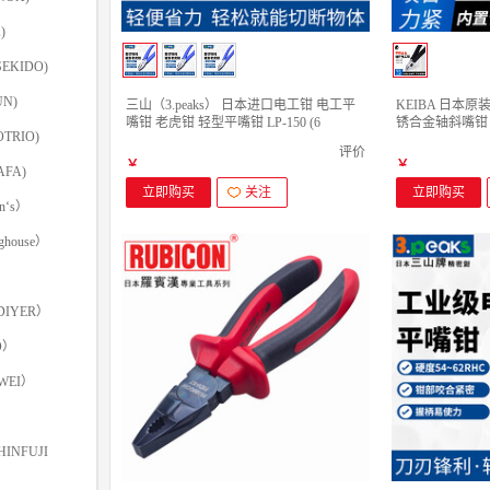
)
EKIDO)
N)
三山（3.peaks） 日本进口电工钳 电工平
KEIBA 日本
嘴钳 老虎钳 轻型平嘴钳 LP-150 (6
锈合金轴斜嘴钳 斜
TRIO)
寸)150mm
电工钳6寸150m
评价
￥
￥
FA)
立即购买
关注
立即购买
‘s）
ghouse）
IYER）
O）
WEI）
INFUJI