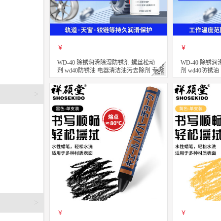
￥
￥
WD-40 除锈润滑除湿防锈剂 螺丝松动
WD-40 除锈
剂 wd40防锈油 电器清洁油污去除剂 专
剂 wd40防锈
效型高效白锂润滑脂 360ml
效型高效矽质润滑
立即购买
立即购买
关注
>
>
￥
￥