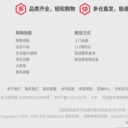
品类齐全，轻松购物
多仓直发，极
购物指南
配送方式
购物流程
上门自提
会员介绍
211限时达
生活旅行/团购
配送服务查询
常见问题
配送费收取标准
大家电
联系客服
关于我们
|
联系我们
|
联系客服
|
合作招商
|
商家帮助
|
营销中心
|
手机京
京公网安备 11000002000088号
|
京ICP备11041704号
|
ICP
|
药品医疗器械网
互联网出版许可证编号新出网证(京)字150号
Copyright © 2004 -
2026
京东JINGDONG 版权所有
|
消费者维权热线：400606773
|