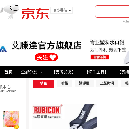
更多导航
服装城
家
食品
金融
首页
全部分类
【品牌分类】
【切削工具】
【高
价格
好评度
上架时间
相
销量