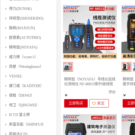
得力(DUNSK)
祥硕堂(SHOSEKIDO)
脉鲜(MAXSUN)
欧德素(AUTOTRIO)
精明鼠(NOYAFA)
威力狮（wynn‘s）
西屋（Westinghouse）
VESSEL
精明鼠（NOYAFA）寻线仪巡线
精明鼠
仪测线仪 NF-8601S新升级线缆
度手持
康汀威（KADIYER）
长度断点短路 NF-8601S （升级
车载测亩
评价
版）
亩仪
德稳（DEWO）
￥
￥
立即购买
关注
立即
倾卫（QINGWEI）
H.T.D 富士牌
新富百能（SHINFUJI
BURNER）
厨易达(CD)