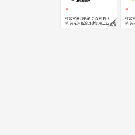
￥
￥
祥碩堂进口蜡笔 会议笔 图画
祥碩堂
笔 荧光涂画涂改建筑用工业用
笔 
水性可擦蜡笔 超易擦 110mmX
水性可
14mm 黑色(单支装）
14m
立即购买
立
关注