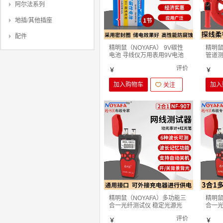
阿尔法系列
地插/其他插座
配件
精明鼠（NOYAFA） 9V碳性
精明鼠（
电池 寻线仪万用表用9V电池
管道
9V碳性电池
PVC
评价
￥
5130
￥
加入购物车
加入
关注
精明鼠（NOYAFA）多功能三
精明鼠
合一光纤测试仪 稳定光源光
合一光
功率计 光纤故障检 NF-907光
功率计
评价
功率计加红光笔(电信用)
￥
功率计
￥