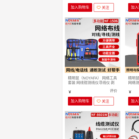
加入购物车
加入
关注
精明鼠（NOYAFA） 网络工具
精明鼠
套装 网线钳测线仪寻线仪 剥
网络测
线刀 寻线器 水 NF-1506 电工
线仪寻
评价
套装工具 15件套
￥
件-接
￥
加入购物车
加入
关注