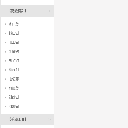
>
【高級剪鉗】
水口剪
斜口钳
电工钳
尖嘴钳
电子钳
断线钳
电缆剪
钢筋剪
剥线钳
网线钳
>
【手动工具】