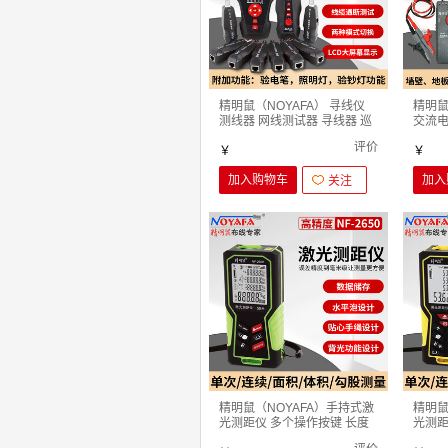
精明鼠（NOYAFA） 寻线仪
精明鼠
测线器 网线测试器 寻线器 巡
交流电
线仪 PING测试PO NF-
822 
评价
8601W 8个远端
￥
地下
￥
加入购物车
加入
关注
精明鼠（NOYAFA）手持式激
精明鼠
光测距仪 多个操作按键 长度
光测距
面积体积 一键测 NF-2650 50
面积体积