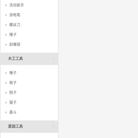
活动扳手
测电笔
螺丝刀
锤子
斜嘴钳
>
木工工具
锤子
凿子
刨子
锯子
墨斗
>
紧固工具