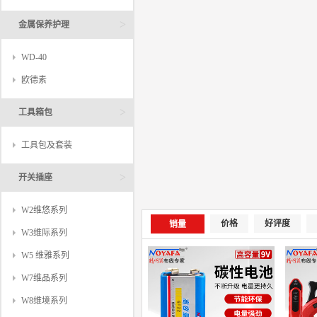
>
金属保养护理
WD-40
欧德素
>
工具箱包
工具包及套装
>
开关插座
W2维悠系列
价格
好评度
销量
W3维际系列
W5 维雅系列
W7维品系列
W8维境系列