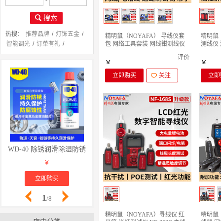
-
搜索
热搜：
推荐品牌
/
灯饰五金
/
精明鼠（NOYAFA） 寻线仪套
精明鼠
包 网络工具套装 网线钳测线仪
测线仪
智能调光
/
订单有礼
/
剥线刀 水晶 NF-1302 布线套装
话测线仪
安装服务
/
评价
15件套
￥
￥
立即购买
关注
立即
WD-40 除锈润滑除湿防锈剂 螺丝松动剂 wd40防锈油 电器清洁油污去
WD-40 除锈润滑除湿防锈剂 螺丝松动剂 
祥碩堂进口蜡
￥
￥
立即购买
立即购买
立
1
/8
精明鼠（NOYAFA）寻线仪 红
精明鼠（