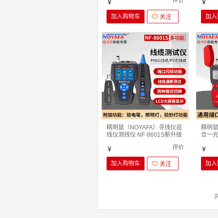
评价
米
￥
米
￥
加入购物车
加入
关注
精明鼠（NOYAFA）寻线仪巡
精明鼠
线仪测线仪 NF-8601S新升级
合一光
线缆长度断点短路 NF-8601S
功率计
评价
（升级版）
￥
光功率
￥
加入购物车
加入
关注