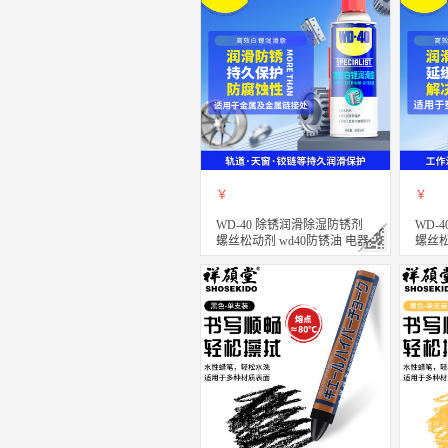
￥
￥
WD-40 除锈润滑除湿防锈剂
WD-
螺丝松动剂 wd40防锈油 电器
螺丝松
清洁油污去除剂 专效型高效白
清洁
锂润滑脂 360ml
质润滑剂
立即购买
立
关注