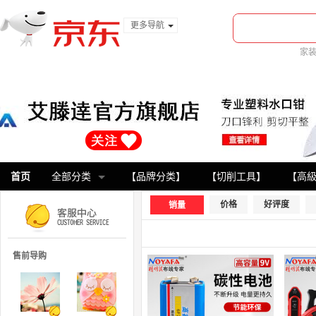
更多导航
服装城
家
食品
金融
首页
全部分类
【品牌分类】
【切削工具】
【高
价格
好评度
销量
售前导购