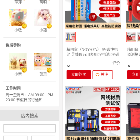
萍萍
萌萌
小敏
小茹
售后导购
精明鼠（NOYAFA） 9V碳性电
精明鼠（
池 寻线仪万用表用9V电池 9V碳
道测堵
性电池
探测仪电
评价
米
￥
￥
小新
萧萧
立即购买
关注
立即
工作时间
周一至周五：AM 09:00 - PM
23:00 节假日另行通知
店内搜索