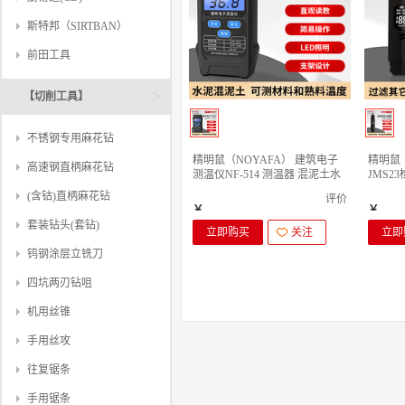
斯特邦（SIRTBAN）
前田工具
>
【切削工具】
不锈钢专用麻花钻
精明鼠（NOYAFA） 建筑电子
精明鼠（
高速钢直柄麻花钻
测温仪NF-514 测温器 混泥土水
JMS
泥测温线 预埋 建筑电子测温仪
呼气高
(含钴)直柄麻花钻
评价
￥
￥
套装钻头(套钻)
立即购买
关注
立即
钨钢涂层立铣刀
四坑两刃钻咀
机用丝锥
手用丝攻
往复锯条
手用锯条