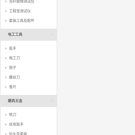
光纤故障测试仪
工程宝测试仪
套装工具及配件
>
电工工具
扳手
电工刀
钳子
螺丝刀
卷尺
>
磨具五金
铣刀
丝攻扳手
钻头及套装