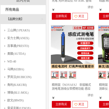
店内分类
光笔 光纤测试仪 NF-858C 查线
线器 
器 带端口闪烁 NF-858C（新款
PING测
评价
POE测试仪）
端
所有商品
￥
￥
立即购买
关注
立即
>
【品牌分类】
三山牌(3.PEAKS)
安力士牌(ANEX)
百事通(PRESTO)
奧滕(AUTDA)
WD-40
马牌(KEIBA)
罗宾汉(RUBICON)
精明鼠（NOYAFA） 非接触式
精明鼠
角利(KAKURI)
测电笔测线仪带照明功能 感应
测距仪
式测电笔 灵敏 NF-609B 蓝色
体积 一键
博锋(BLU-MOL)
评价
￥
￥
欧文(IRWIN)
立即购买
关注
立即
雷诺克斯(LENOX)