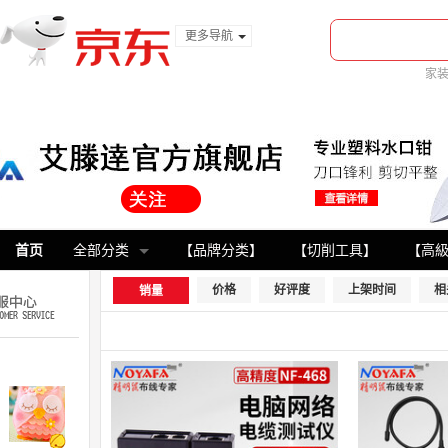
更多导航
服装城
家
食品
金融
首页
全部分类
【品牌分类】
【切削工具】
【高
价格
好评度
上架时间
相
销量