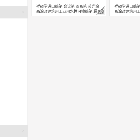
祥碩堂进口蜡笔 会议笔 图画笔 荧光涂
祥碩堂进口蜡笔
画涂改建筑用工业用水性可擦蜡笔 超易
画涂改建筑用工
>
擦 110mmX14mm 黑色(单支装）
擦 110mmX1
立即购买
立即购买
关注
>