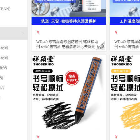
TBAN）
￥
￥
>
WD-40 除锈润滑除湿防锈剂 螺丝松动
WD-40 除锈
剂 wd40防锈油 电器清洁油污去除剂 专
剂 wd40防锈
麻花钻
效型高效白锂润滑脂 360ml
效型高效矽质润滑
麻花钻
立即购买
立即购买
关注
麻花钻
)
铣刀
咀
￥
￥