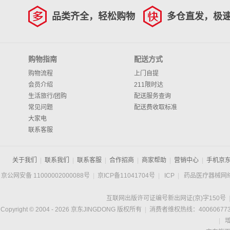
品类齐全，轻松购物
多仓直发，极
购物指南
配送方式
购物流程
上门自提
会员介绍
211限时达
生活旅行/团购
配送服务查询
常见问题
配送费收取标准
大家电
联系客服
关于我们
|
联系我们
|
联系客服
|
合作招商
|
商家帮助
|
营销中心
|
手机京
京公网安备 11000002000088号
|
京ICP备11041704号
|
ICP
|
药品医疗器械网
互联网出版许可证编号新出网证(京)字150号
Copyright © 2004 -
2026
京东JINGDONG 版权所有
|
消费者维权热线：400606773
|