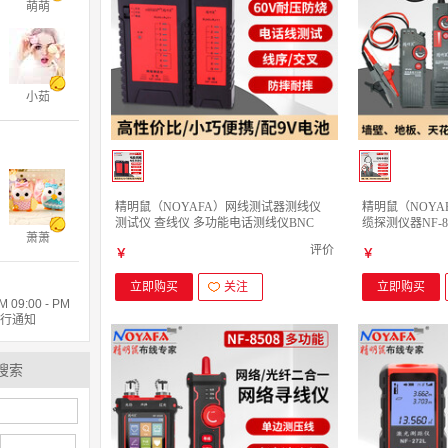
萌萌
小茹
精明鼠（NOYAFA）网线测试器测线仪
精明鼠（NOY
测试仪 查线仪 多功能电话测线仪BNC
缆探测仪器NF-8
萧萧
NF-468 基础版
822地下墙内线
评价
￥
￥
立即购买
关注
立即购买
9:00 - PM
另行通知
搜索