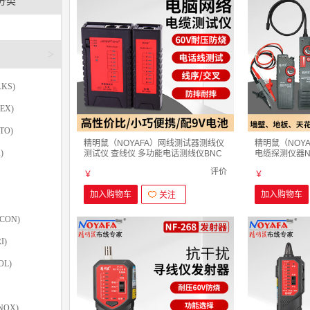
分类
>
KS)
EX)
TO)
精明鼠（NOYAFA）网线测试器测线仪
精明鼠（NOY
)
测试仪 查线仪 多功能电话测线仪BNC
电缆探测仪器NF
NF-468 基础版
NF-822地下
评价
￥
￥
加入购物车
加入购物车
关注
CON)
I)
OL)
NOX)