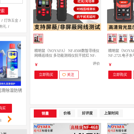
搜索
/
灯饰五金
/
有礼
/
精明鼠（NOYAFA） NF-8508数智寻线仪
精明鼠（NOY
网络巡线仪 多功能测线仪抗干扰红 NF-
NF-272L电
8508
NF-272L-100米
评价
￥
￥
立即购买
关注
立即购买
锈润滑除湿防锈剂 螺丝松动剂 wd40防锈油 电器清洁油污去除剂 专效型高效白
WD-40 除锈润滑除湿防锈剂 螺丝松动剂 wd40防锈油 电
祥碩堂进口蜡笔 会议笔 图画
￥
￥
购买
立即购买
立即购买
价格
好评度
上架时间
销量
8