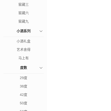
窖藏三
窖藏六
窖藏九
小酒系列
小酒礼盒
艺术舍得
马上有
度数
29度
38度
42度
50度