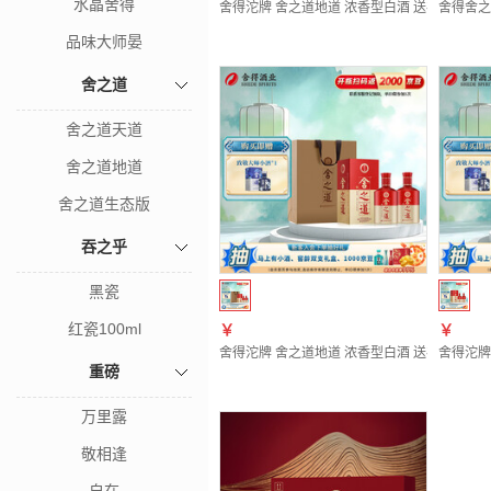
水晶舍得
舍得沱牌 舍之道地道 浓香型白酒 送礼 42度 50
舍得舍之道
品味大师晏
舍之道
舍之道天道
舍之道地道
舍之道生态版
吞之乎
黑瓷
红瓷100ml
￥
￥
舍得沱牌 舍之道地道 浓香型白酒 送礼 42度 500
舍得沱牌 
重磅
万里露
敬相逢