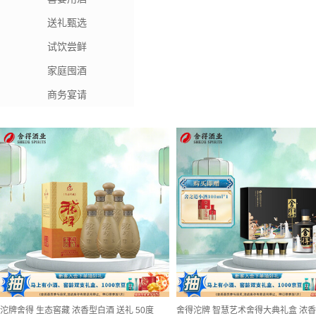
送礼甄选
试饮尝鲜
家庭囤酒
商务宴请
沱牌舍得 生态窖藏 浓香型白酒 送礼 50度
舍得沱牌 智慧艺术舍得大典礼盒 浓