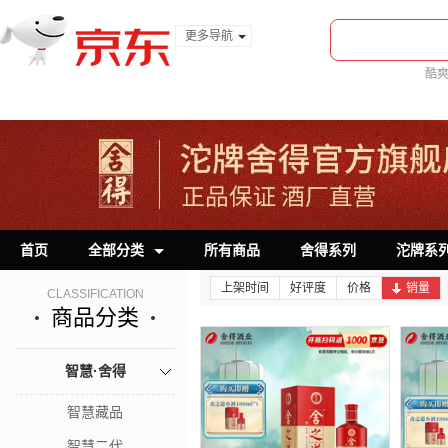
更多导航
服装城
酷
食品
金融
首页
全部分类
所有商品
舍得系列
沱牌系
上架时间
好评度
价格
销量
CLASSIFICATION
商品分类
智慧·舍得
智慧藏品
智慧二代