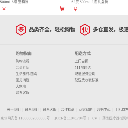
500mL 6瓶 整箱装
52度 500mL 2瓶 礼盒装
￥
￥
品类齐全，轻松购物
多仓直发，极
购物指南
配送方式
购物流程
上门自提
会员介绍
211限时达
生活旅行/团购
配送服务查询
常见问题
配送费收取标准
大家电
联系客服
关于我们
|
联系我们
|
联系客服
|
合作招商
|
商家帮助
|
营销中心
|
手机京
京公网安备 11000002000088号
|
京ICP备11041704号
|
ICP
|
药品医疗器械网