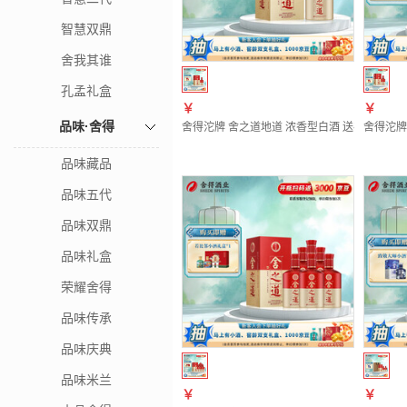
智慧双鼎
舍我其谁
孔孟礼盒
￥
￥
品味·舍得
舍得沱牌 舍之道地道 浓香型白酒 送礼 42度 50
舍得沱牌 
品味藏品
品味五代
品味双鼎
品味礼盒
荣耀舍得
品味传承
品味庆典
品味米兰
￥
￥