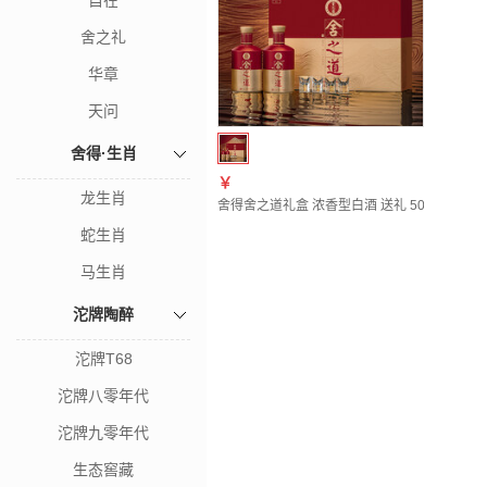
自在
舍之礼
华章
天问
舍得·生肖
￥
龙生肖
舍得舍之道礼盒 浓香型白酒 送礼 50度 500mL
蛇生肖
马生肖
沱牌陶醉
沱牌T68
沱牌八零年代
沱牌九零年代
生态窖藏