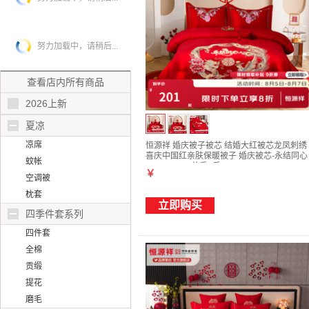
努力加载中，请稍后...
查看店内所有商品
2026上新
夏凉
凉席
恒源祥 婚庆被子被芯 结婚大红被芯龙凤刺绣
喜庆中国红亲肤保暖被子 婚庆被芯-永结同心
蚊帐
220*240cm 总重8斤
￥
空调被
枕套
立即购买
四季件套系列
四件套
全棉
贡缎
提花
磨毛