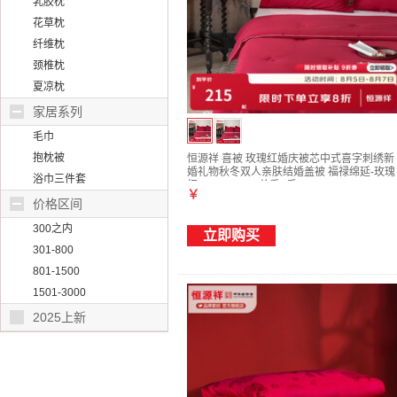
乳胶枕
花草枕
纤维枕
颈椎枕
夏凉枕
家居系列
毛巾
抱枕被
恒源祥 喜被 玫瑰红婚庆被芯中式喜字刺绣新
婚礼物秋冬双人亲肤结婚盖被 福禄绵延-玫瑰
浴巾三件套
红 200*230cm 总重5斤
￥
价格区间
300之内
立即购买
301-800
801-1500
1501-3000
2025上新