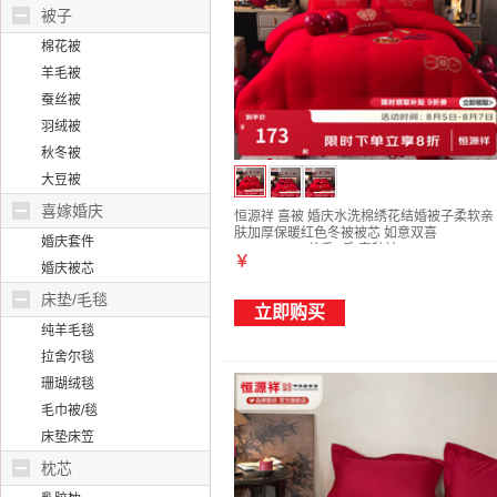
被子
棉花被
羊毛被
蚕丝被
羽绒被
秋冬被
大豆被
喜嫁婚庆
恒源祥 喜被 婚庆水洗棉绣花结婚被子柔软亲
肤加厚保暖红色冬被被芯 如意双喜
婚庆套件
220*240cm 总重5斤 春秋被
￥
婚庆被芯
床垫/毛毯
立即购买
纯羊毛毯
拉舍尔毯
珊瑚绒毯
毛巾被/毯
床垫床笠
枕芯