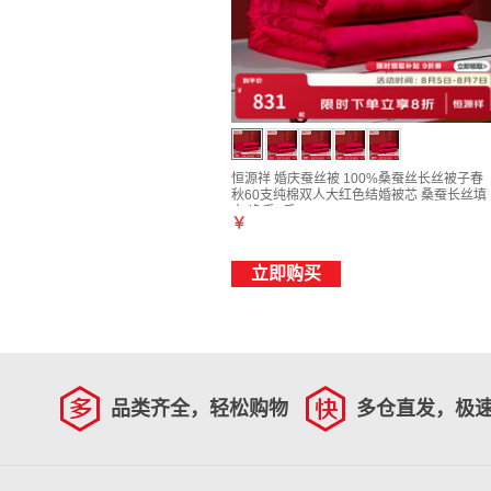
恒源祥 婚庆蚕丝被 100%桑蚕丝长丝被子春
秋60支纯棉双人大红色结婚被芯 桑蚕长丝填
充-净重1斤 200*230cm
￥
立即购买
品类齐全，轻松购物
多仓直发，极