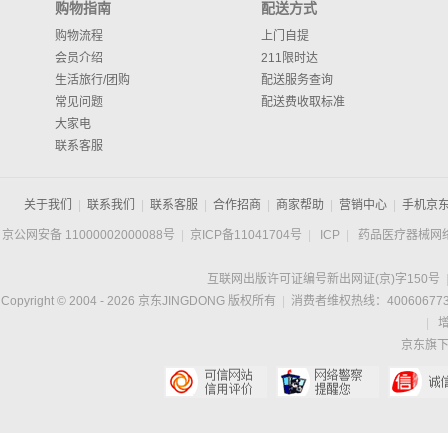
购物指南
配送方式
购物流程
上门自提
会员介绍
211限时达
生活旅行/团购
配送服务查询
常见问题
配送费收取标准
大家电
联系客服
关于我们
|
联系我们
|
联系客服
|
合作招商
|
商家帮助
|
营销中心
|
手机京
京公网安备 11000002000088号
|
京ICP备11041704号
|
ICP
|
药品医疗器械网
互联网出版许可证编号新出网证(京)字150号
Copyright © 2004 -
2026
京东JINGDONG 版权所有
|
消费者维权热线：400606773
|
京东旗