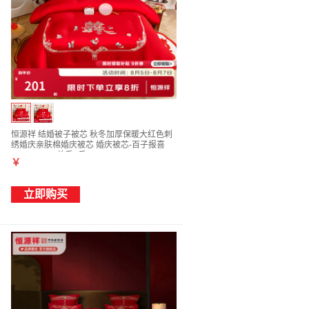
恒源祥 结婚被子被芯 秋冬加厚保暖大红色刺
绣婚庆亲肤棉婚庆被芯 婚庆被芯-百子报喜
200*230cm 总重7斤
￥
立即购买