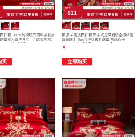
四件套 100%纯棉喷气面料柔软亲
恒源祥 婚庆四件套 新中式龙凤刺绣全棉结婚
床单双人喜庆件套 【100%纯棉】
喜嫁床上用品套件红被套床单 福瑞百子
5/1.8m床（被套200*230cm）
1.8/2.0米床【被套220*240cm】
￥
购买
立即购买