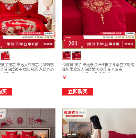
庆被子被芯 结婚大红被芯龙凤刺绣
恒源祥 被子 结婚亲肤纤维被子冬季喜字刺绣
亲肤保暖被子 婚庆被芯-永结同心
蓬松柔软双人保暖婚庆被芯 花开富贵
cm 总重8斤
200*230cm总重6.8斤【冬被】
￥
购买
立即购买