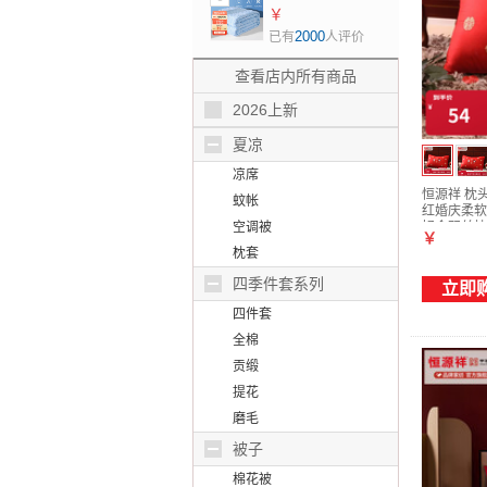
150*200cm
100%全棉提花上海
￥
老式毛巾被夏凉被
2000
已有
人评价
学生宿舍空调被 全
棉提花毛被-浅蓝色
查看店内所有商品
【100%纯棉/可机
2026上新
洗】70*140cm/车
载款
夏凉
凉席
恒源祥 枕
蚊帐
红婚庆柔软
空调被
好合羽丝枕 
￥
枕套
四季件套系列
立即
四件套
全棉
贡缎
提花
磨毛
被子
棉花被