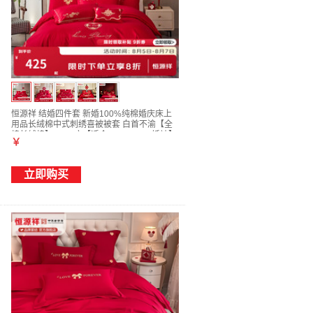
恒源祥 结婚四件套 新婚100%纯棉婚庆床上
用品长绒棉中式刺绣喜被被套 白首不渝【全
棉长绒棉】 1.5m床【适合200*230cm婚被】
￥
立即购买