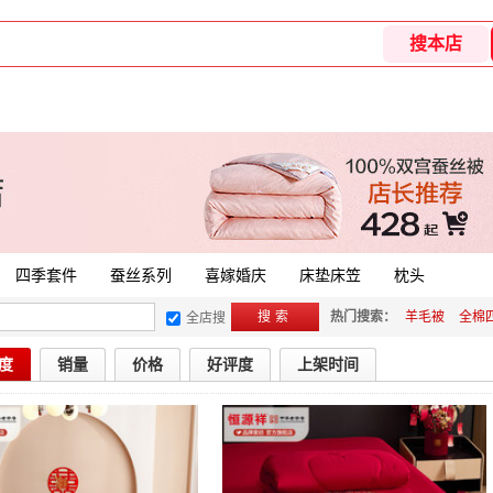
四季套件
蚕丝系列
喜嫁婚庆
床垫床笠
枕头
搜索
热门搜索：
羊毛被
全棉
全店搜
度
销量
价格
好评度
上架时间