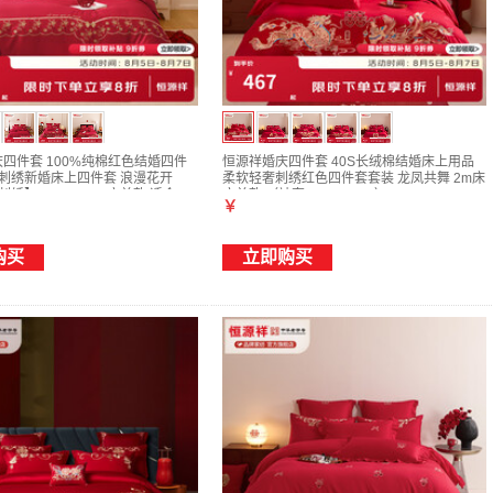
庆四件套 100%纯棉红色结婚四件
恒源祥婚庆四件套 40S长绒棉结婚床上用品
式刺绣新婚床上四件套 浪漫花开
柔软轻奢刺绣红色四件套套装 龙凤共舞 2m床
绣】 1.5m/1.8m 床单款 适合
床单款 （被套220*240cm）
￥
cm婚被
购买
立即购买