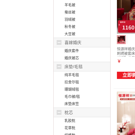
羊毛被
蚕丝被
羽绒被
秋冬被
大豆被
喜嫁婚庆
恒源祥婚庆
婚庆套件
刺绣被套床
婚庆被芯
刺绣】龙凤贺
￥
被】
床垫/毛毯
立即
纯羊毛毯
拉舍尔毯
珊瑚绒毯
毛巾被/毯
床垫床笠
枕芯
乳胶枕
花草枕