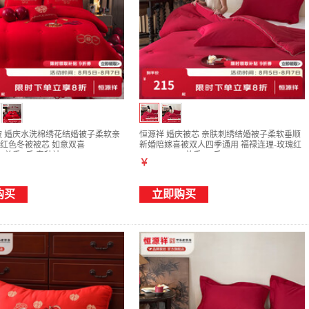
被 婚庆水洗棉绣花结婚被子柔软亲
恒源祥 婚庆被芯 亲肤刺绣结婚被子柔软垂顺
红色冬被被芯 如意双喜
新婚陪嫁喜被双人四季通用 福禄连理-玫瑰红
cm 总重5斤 春秋被
220*240cm 总重8.5斤
￥
购买
立即购买