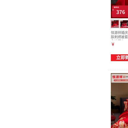
恒源祥婚庆
肤刺绣被套
永结同心 1.
￥
立即