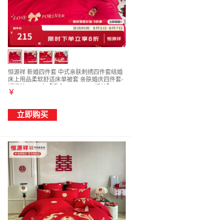
恒源祥 新婚四件套 中式亲肤刺绣四件套结婚
床上用品柔软舒适床单被套 亲肤婚庆四件套-
蝴蝶结 1.5m床【适合200*230cm婚被】
￥
立即购买