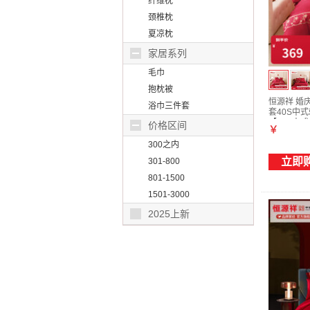
纤维枕
颈椎枕
夏凉枕
家居系列
毛巾
抱枕被
恒源祥 婚
浴巾三件套
套40S中
【40S中式刺
价格区间
￥
200*230
300之内
立即
301-800
801-1500
1501-3000
2025上新