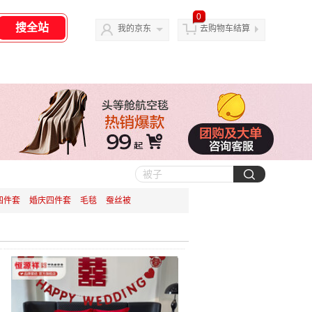
0
我的京东
去购物车结算
四件套
婚庆四件套
毛毯
蚕丝被