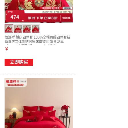
恒源祥 婚庆四件套 100%全棉贡缎四件套结
婚喜庆立体刺绣居家床单被套 富贵龙凤
【100%纯棉贡缎】 1.5m床【适合
￥
200*230cm婚被】
立即购买