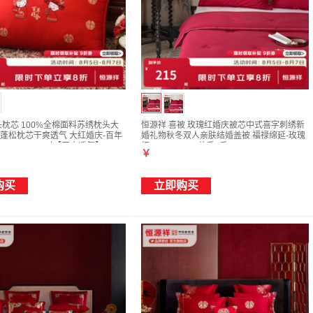
头枕芯 100%全棉面料苏绣枕头大
恒源祥 喜被 玫瑰红婚庆被芯中式喜字刺绣新
蓬松枕芯干爽透气 大红婚庆-百年
婚礼物秋冬双人亲肤结婚盖被 福禄绵延-玫瑰
48*74cm一对【干爽透气】
红 200*230cm 总重5斤
￥
购买
立即购买