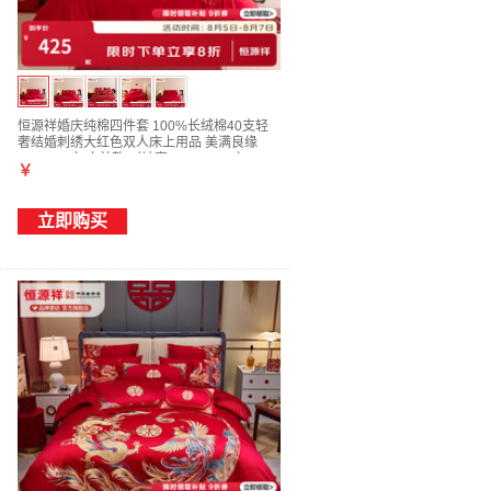
恒源祥婚庆纯棉四件套 100%长绒棉40支轻
奢结婚刺绣大红色双人床上用品 美满良缘
1.5/1.8m床 床单款 （被套200*230cm）
￥
立即购买