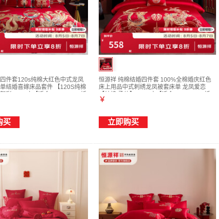
四件套120s纯棉大红色中式龙凤
恒源祥 纯棉结婚四件套 100%全棉婚庆红色
单结婚喜嫁床品套件 【120S纯棉
床上用品中式刺绣龙凤被套床单 龙凤爱恋
彩 1.8m床【适合220*240cm婚
【纯棉 柔软】 1.8m床【适合220*240cm婚
￥
被】
购买
立即购买