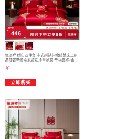
恒源祥 婚庆四件套 中式刺绣纯棉结婚床上用
品轻奢新婚亲肤舒适床单被套 幸福喜嫁-金
1.5m床【适合200*230cm婚被】
￥
立即购买