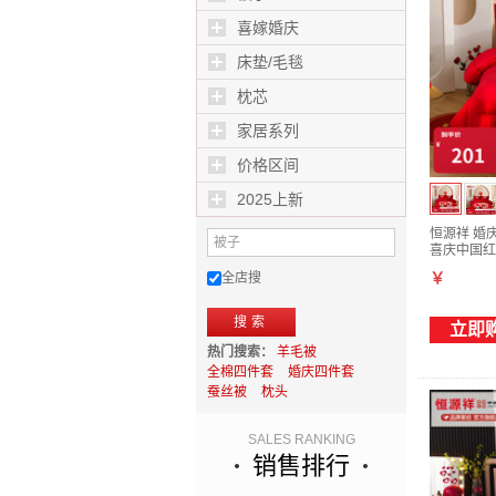
喜嫁婚庆
床垫/毛毯
枕芯
家居系列
价格区间
2025上新
恒源祥 婚
喜庆中国红
220*240
全店搜
￥
搜索
立即
热门搜索：
羊毛被
全棉四件套
婚庆四件套
蚕丝被
枕头
SALES RANKING
销售排行