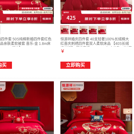
婚四件套 50S纯棉新婚四件套红色
恒源祥婚庆四件套 40支轻奢100%长绒棉大
亲肤柔软被套 喜乐-金 1.8m床
红喜庆刺绣四件套双人柔软床品 【40S长绒
*240cm婚被】
棉刺绣】 樱桃密语 1.5/1.8m床 床单款 （被套
￥
200*230cm）
购买
立即购买