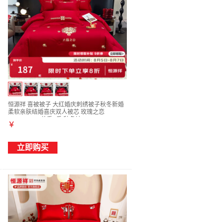
恒源祥 喜被被子 大红婚庆刺绣被子秋冬新婚
柔软亲肤结婚喜庆双人被芯 玫瑰之恋
200*230cm 总重6斤 秋冬被
￥
立即购买