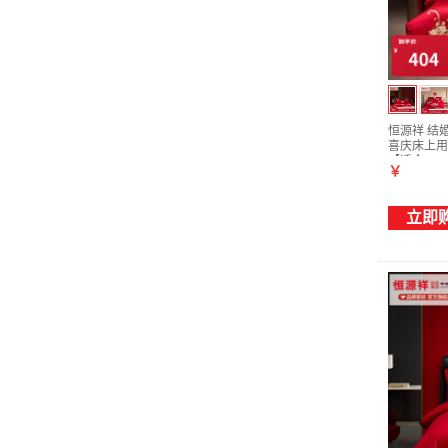
恒源祥 结
喜庆床上用品
【适合220
￥
立即