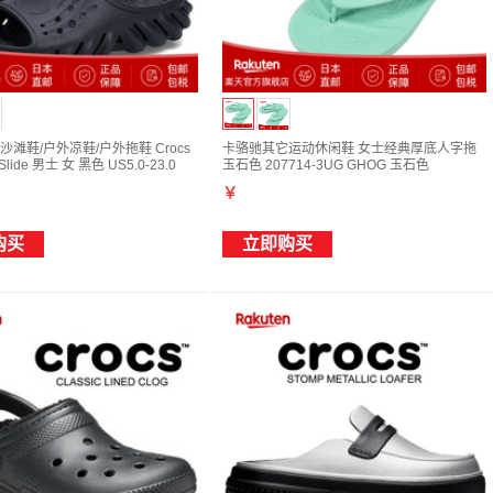
滩鞋/户外凉鞋/户外拖鞋 Crocs
卡骆驰其它运动休闲鞋 女士经典厚底人字拖
Slide 男士 女 黑色 US5.0-23.0
玉石色 207714-3UG GHOG 玉石色
W7(23cm)
￥
购买
立即购买