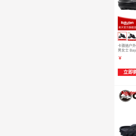
卡骆驰户外
男女士 Baya
M7(25.0cm
￥
立即