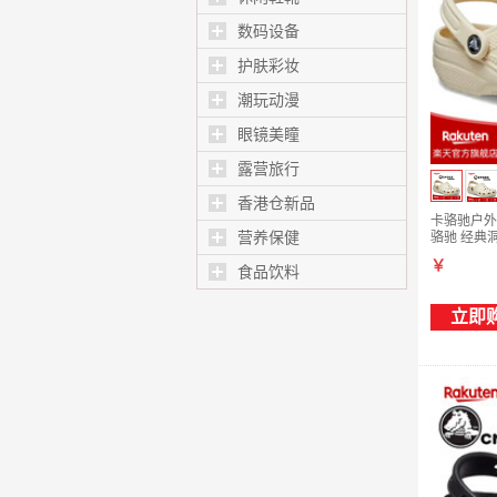
数码设备
护肤彩妆
潮玩动漫
眼镜美瞳
露营旅行
香港仓新品
卡骆驰户外沙
营养保健
骆驰 经典洞
￥
食品饮料
立即