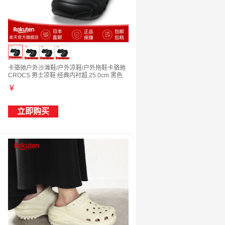
卡骆驰户外沙滩鞋/户外凉鞋/户外拖鞋卡骆驰
CROCS 男士凉鞋 经典内衬超 25.0cm 黑色
￥
立即购买