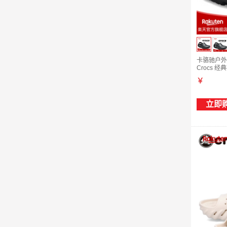
卡骆驰户外沙
Crocs 经
￥
立即