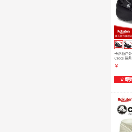
卡骆驰户外沙
Crocs 经
￥
立即