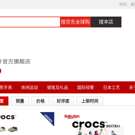
你好，请
搜京东全球购
搜本店
质手表
休闲运动
钢笔及礼品
国际轻奢
日本工艺
关于
度
销量
价格
好评度
上架时间