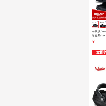
卡骆驰户外沙
凉鞋 Echo 
￥
立即