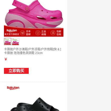
卡骆驰户外沙滩鞋/户外凉鞋/户外拖鞋[快 & ]
卡骆驰 泡泡撞色洞洞鞋 23cm
￥
立即购买