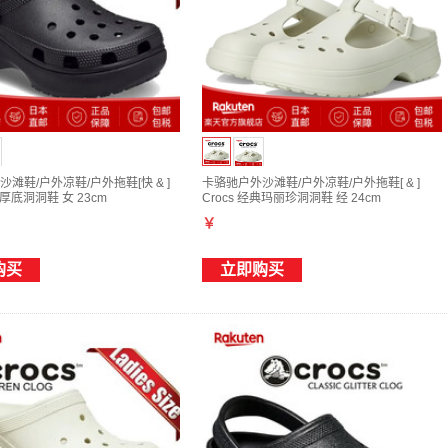
滩鞋/户外凉鞋/户外拖鞋[快 & ]
卡骆驰户外沙滩鞋/户外凉鞋/户外拖鞋[ & ]
典厚底洞洞鞋 女 23cm
Crocs 经典玛丽珍洞洞鞋 经 24cm
￥
购买
立即购买