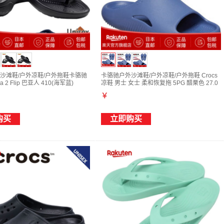
沙滩鞋/户外凉鞋/户外拖鞋卡骆驰
卡骆驰户外沙滩鞋/户外凉鞋/户外拖鞋 Crocs
 2 Flip 巴亚人 410(海军蓝)
凉鞋 男士 女士 柔和恢复拖 5PG 醋栗色 27.0
)
￥
购买
立即购买