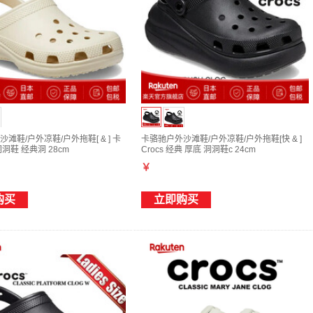
滩鞋/户外凉鞋/户外拖鞋[ & ] 卡
卡骆驰户外沙滩鞋/户外凉鞋/户外拖鞋[快 & ]
洞鞋 经典洞 28cm
Crocs 经典 厚底 洞洞鞋c 24cm
￥
购买
立即购买