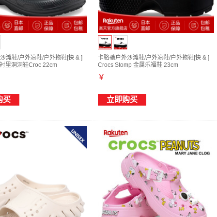
滩鞋/户外凉鞋/户外拖鞋[快 & ]
卡骆驰户外沙滩鞋/户外凉鞋/户外拖鞋[快 & ]
典衬里洞洞鞋Croc 22cm
Crocs Stomp 金属乐福鞋 23cm
￥
购买
立即购买