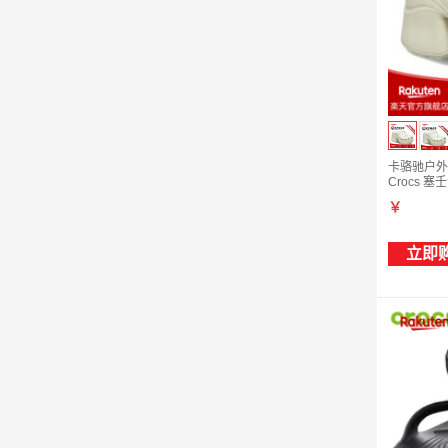
卡骆驰户外沙
Crocs 塞
￥
立即