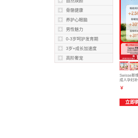
自然焕颜
骨骼健康
养护心眼脑
男性魅力
0-3岁呵护发育期
3岁+成长加速度
高阶奢宠
Swisse
成人孕妇补
￥
立即