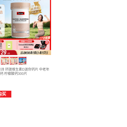
斯维诗 钙镁维生素D迷你钙片 中老年
钙 柠檬酸钙300片
购买