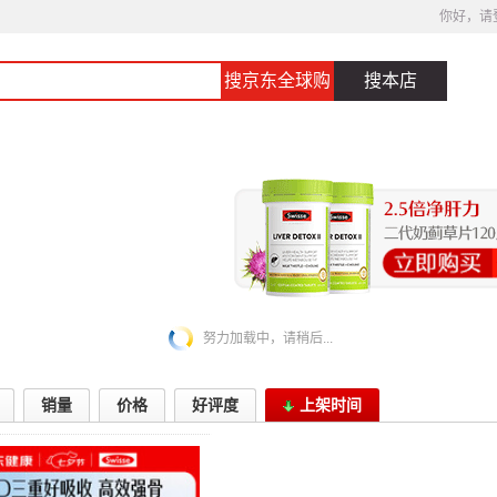
你好，请
搜京东全球购
搜本店
努力加载中，请稍后...
销量
价格
好评度
上架时间