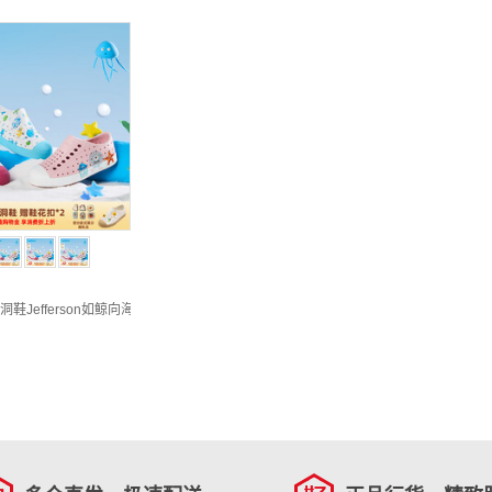
童洞洞鞋Jefferson如鲸向海系列夏季新款男童女童防滑运动凉鞋 白色|机械漫画|白色 31 