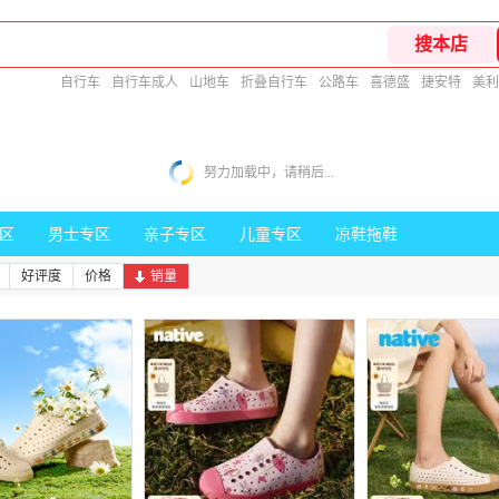
自行车
自行车成人
山地车
折叠自行车
公路车
喜德盛
捷安特
美利
努力加载中，请稍后...
区
男士专区
亲子专区
儿童专区
凉鞋拖鞋
好评度
价格
销量