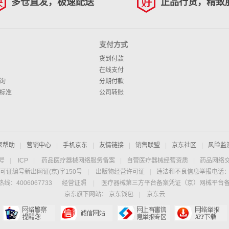
多仓直发，极速配送
正品行货，精致
支付方式
货到付款
在线支付
询
分期付款
标准
公司转账
家帮助
|
营销中心
|
手机京东
|
友情链接
|
销售联盟
|
京东社区
|
风险监
4号
|
ICP
|
药品医疗器械网络服务备案
|
自营医疗器械经营资质
|
药品网络
可证编号新出网证(京)字150号
|
出版物经营许可证
|
违法和不良信息举报电话：40
线：4006067733
经营证照
|
医疗器械第三方平台备案凭证（京）网械平台备字（
京东旗下网站：
京东钱包
|
京东云