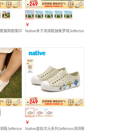
￥
 37
男童溯溪鞋 砂粉色|兔子|深粉色 28 (鞋内长18cm)
son系列可爱猫狗图案印花洞洞鞋亲子户外运动休闲沙滩凉鞋 豆腐白|狗狗沿条|棕色 38
Native亲子洞洞鞋抽象梦境Jefferson儿童男女童沙滩雨鞋情侣凉鞋溯溪
￥
 （鞋内长22cm）
溯溪凉鞋沙滩鞋 藏青|幸运数字|藏青 42
洞洞鞋JeffersonHi我不是胖虎联名户外休闲溯溪凉鞋 豆腐白|胖虎鞋头印花|棕色 36
Native虚拟次元系列Jefferson洞洞鞋男女童户外玩水防滑沙滩鞋凉鞋 