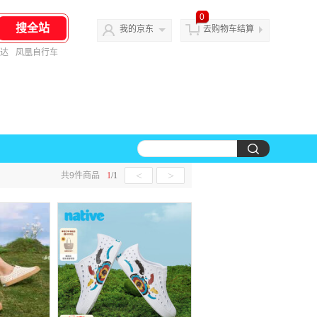
0
我的京东
去购物车结算
达
凤凰自行车
<
>
共
9
件商品
1
/
1