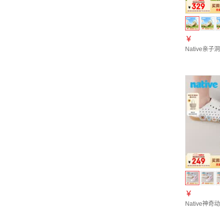
￥
Native亲
￥
Native神