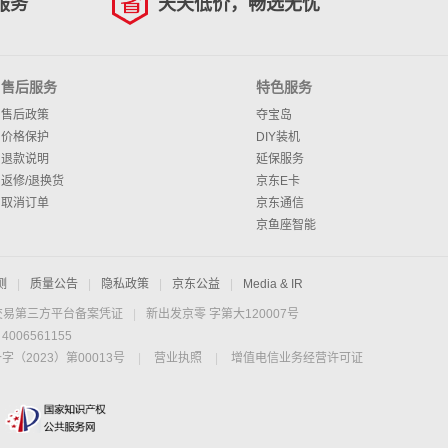
服务
天天低价，畅选无忧
售后服务
特色服务
售后政策
夺宝岛
价格保护
DIY装机
退款说明
延保服务
返修/退换货
京东E卡
取消订单
京东通信
京鱼座智能
测
|
质量公告
|
隐私政策
|
京东公益
|
Media & IR
交易第三方平台备案凭证
|
新出发京零 字第大120007号
06561155
2023）第00013号
|
营业执照
|
增值电信业务经营许可证