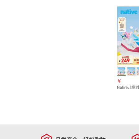
￥
Native儿