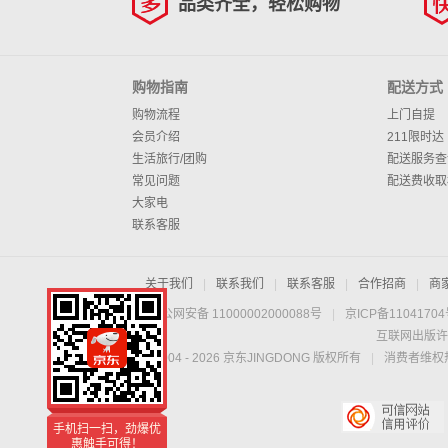
品类齐全，轻松购物
购物指南
配送方式
购物流程
上门自提
会员介绍
211限时达
生活旅行/团购
配送服务查
常见问题
配送费收取
大家电
联系客服
关于我们
|
联系我们
|
联系客服
|
合作招商
|
商
京公网安备 11000002000088号
|
京ICP备1104170
互联网出版许
Copyright © 2004 -
2026
京东JINGDONG 版权所有
|
消费者维权热
手机扫一扫，劲爆优
惠触手可得！
手机扫一扫，劲爆优
惠触手可得！