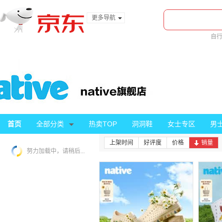
更多导航
服装城
自
食品
美
金融
首页
全部分类
热卖TOP
洞洞鞋
女士专区
男
上架时间
好评度
价格
销量
努力加载中，请稍后...