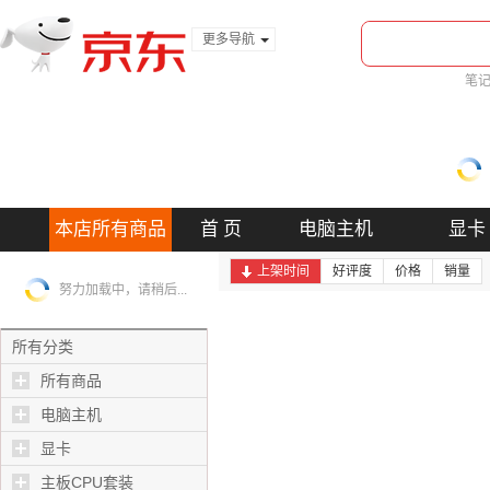
更多导航
服装城
笔
食品
金融
本店所有商品
首 页
电脑主机
显卡
上架时间
好评度
价格
销量
努力加载中，请稍后...
所有分类
所有商品
电脑主机
显卡
主板CPU套装