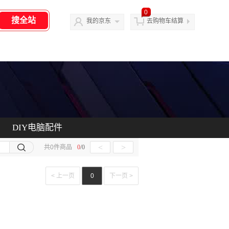
0
我的京东
去购物车结算
DIY电脑配件
<
>
共
0
件商品
0
/
0
< 上一页
0
下一页 >