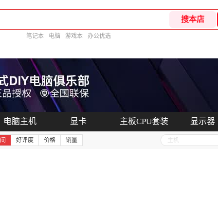
笔记本
电脑
游戏本
办公优选
电脑主机
显卡
主板CPU套装
显示器
间
好评度
价格
销量