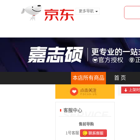
更多导航
服装城
食品
金融
本店所有商品
首 页
上架时
客服中心
SERVICE
售前导购
1号客服