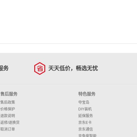
服务
天天低价，畅选无忧
售后服务
特色服务
售后政策
夺宝岛
价格保护
DIY装机
退款说明
延保服务
返修/退换货
京东E卡
取消订单
京东通信
京鱼座智能