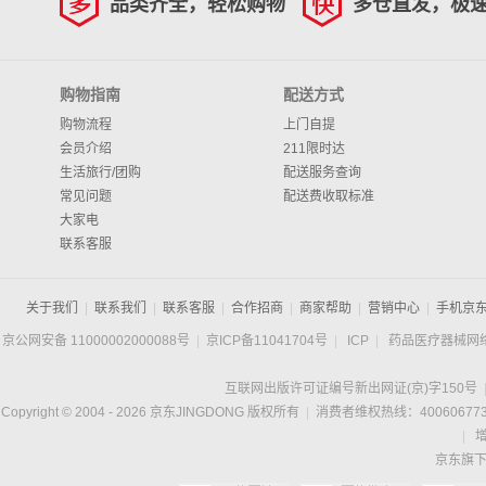
品类齐全，轻松购物
多仓直发，极
购物指南
配送方式
购物流程
上门自提
会员介绍
211限时达
生活旅行/团购
配送服务查询
常见问题
配送费收取标准
大家电
联系客服
关于我们
|
联系我们
|
联系客服
|
合作招商
|
商家帮助
|
营销中心
|
手机京
京公网安备 11000002000088号
|
京ICP备11041704号
|
ICP
|
药品医疗器械网
互联网出版许可证编号新出网证(京)字150号
Copyright © 2004 -
2026
京东JINGDONG 版权所有
|
消费者维权热线：400606773
|
京东旗