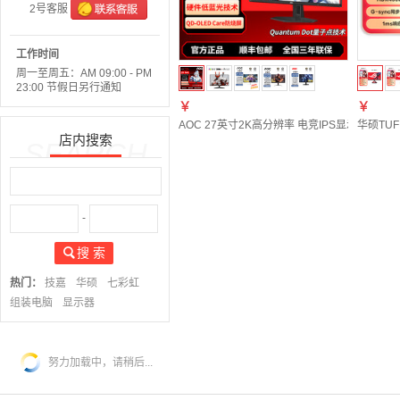
2号客服
工作时间
周一至周五：AM 09:00 - PM
23:00 节假日另行通知
￥
￥
AOC 27英寸2K高分辨率 电竞IPS显示屏高刷
华硕TUF
店内搜索
SEARCH
-
搜 索
热门：
技嘉
华硕
七彩虹
组装电脑
显示器
努力加载中，请稍后...