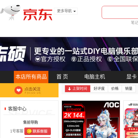
更多导航
服装城
笔
食品
金融
本店所有商品
首 页
电脑主机
显卡
上架时间
好评度
价格
销量
客服中心
SERVICE
售前导购
1号客服