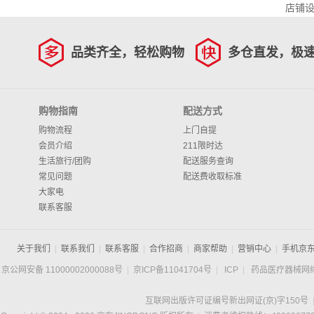
店铺
品类齐全，轻松购物
多仓直发，极
购物指南
配送方式
购物流程
上门自提
会员介绍
211限时达
生活旅行/团购
配送服务查询
常见问题
配送费收取标准
大家电
联系客服
关于我们
|
联系我们
|
联系客服
|
合作招商
|
商家帮助
|
营销中心
|
手机京
京公网安备 11000002000088号
|
京ICP备11041704号
|
ICP
|
药品医疗器械网
互联网出版许可证编号新出网证(京)字150号