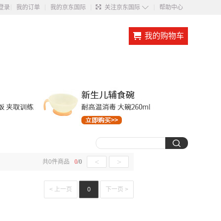
◇
登录
我的订单
我的京东国际
关注京东国际
帮助中心
我的购物车
<
>
共
0
件商品
0
/
0
< 上一页
0
下一页 >