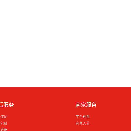
后服务
商家服务
格保护
平台规则
损包赔
商家入驻
到必赔