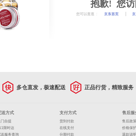
抱歉! 您
您可以逛逛 :
京东首页
京
多仓直发，极速配送
正品行货，精致服务
配送方式
支付方式
售后服
上门自提
货到付款
售后政
11限时达
在线支付
价格保
配送服务查询
分期付款
退款说