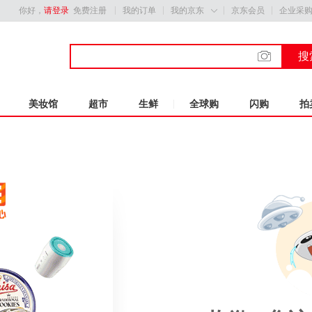
你好，
请登录
免费注册
我的订单
我的京东
京东会员
企业采

搜
美妆馆
超市
生鲜
全球购
闪购
拍