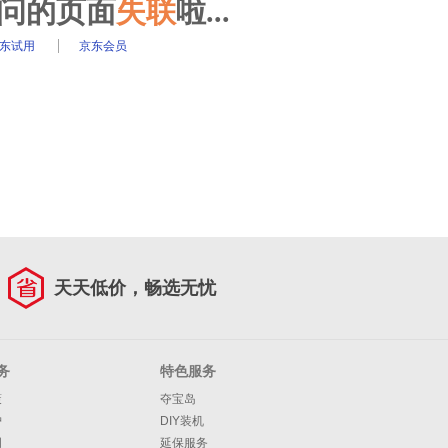
访问的页面
失联
啦...
东试用
京东会员
天天低价，畅选无忧
务
特色服务
策
夺宝岛
护
DIY装机
明
延保服务