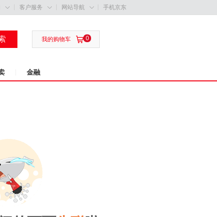
购
客户服务
网站导航
手机京东



索
0

我的购物车
卖
金融