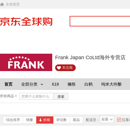
京东首页
Frank Japan CoLtd海外专营店
关注我
首页
全部分类
618
獭祭
白鹤
纯米大吟酿
所有商品 >
搜索
全国
综合排序
销量
价格
评论数
新品
配送至：
仅显