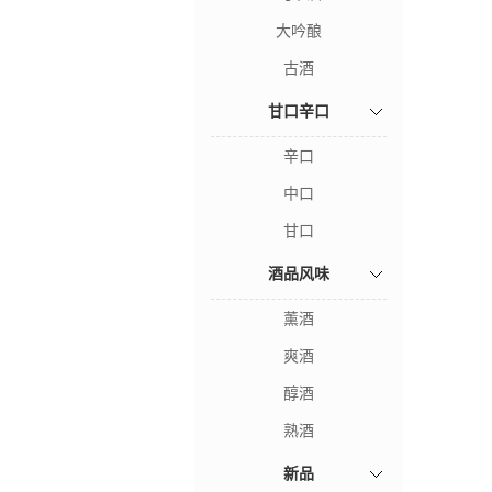
大吟酿
古酒
甘口辛口
辛口
中口
甘口
酒品风味
薰酒
爽酒
醇酒
熟酒
新品