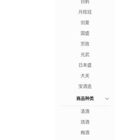
白鹤
月桂冠
剑菱
国盛
宗政
光武
日本盛
大关
宝酒造
商品种类
清酒
烧酒
梅酒