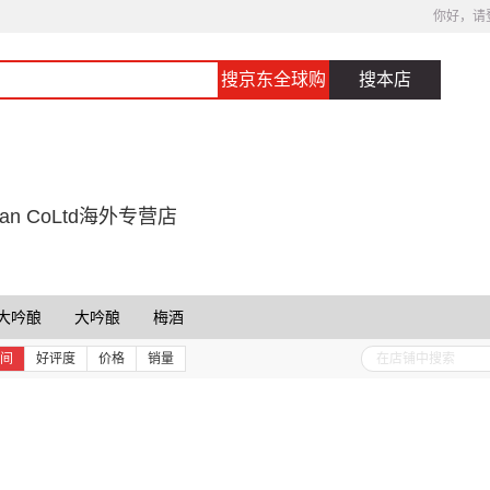
你好，请
搜京东全球购
搜本店
apan CoLtd海外专营店
大吟酿
大吟酿
梅酒
间
好评度
价格
销量