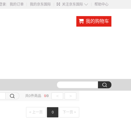
◇
登录
我的订单
我的京东国际
关注京东国际
帮助中心
我的购物车
<
>
共
0
件商品
0
/
0
< 上一页
0
下一页 >