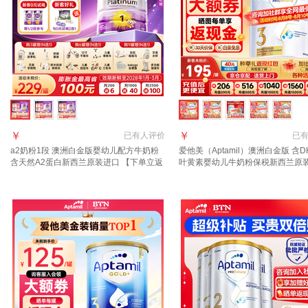
￥
￥
已有
人评价
已
a2奶粉1段 澳洲白金版婴幼儿配方牛奶粉
爱他美（Aptamil）澳洲白金版 含D
含天然A2蛋白新西兰原装进口 【下单立返
叶黄素婴幼儿牛奶粉保税新西兰原
600京豆 多买多返】a2奶粉1段1罐
3段1罐【领劵抄底价 晒单叠享返现
28年4月