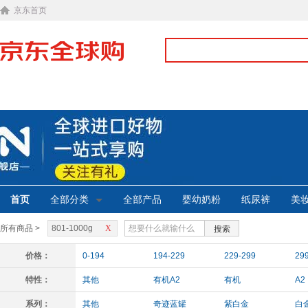
京东首页
首页
全部分类
全部产品
婴幼奶粉
纸尿裤
美
所有商品 >
801-1000g
X
搜索
价格：
0-194
194-229
229-299
29
特性：
其他
有机A2
有机
A2
系列：
其他
奇迹蓝罐
紫白金
白