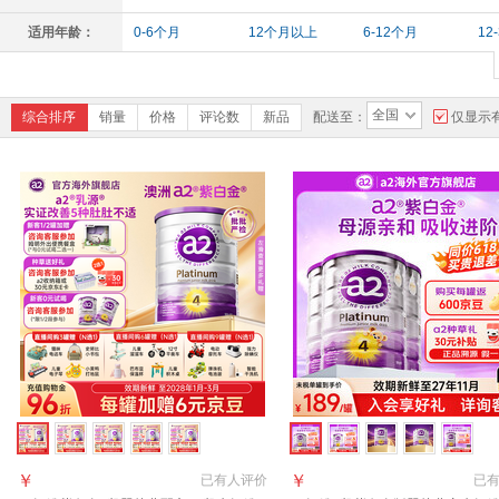
适用年龄：
0-6个月
12个月以上
6-12个月
12
全国
综合排序
销量
价格
评论数
新品
配送至：
仅显示
￥
￥
已有
人评价
已