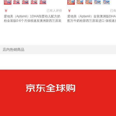
￥
￥
已有
人评价
已
爱他美（Aptamil）1DHA段婴幼儿配方奶
爱他美（Aptamil）金装澳洲版DH
粉金装版0-6个月保税速发澳洲新西兰原装
配方牛奶粉新西兰原装进口 保税速
进口 【咨询领大额1段3罐(0-6月)
询新客礼+首罐0元试喝】3段1罐 效
年11月
店内热销商品