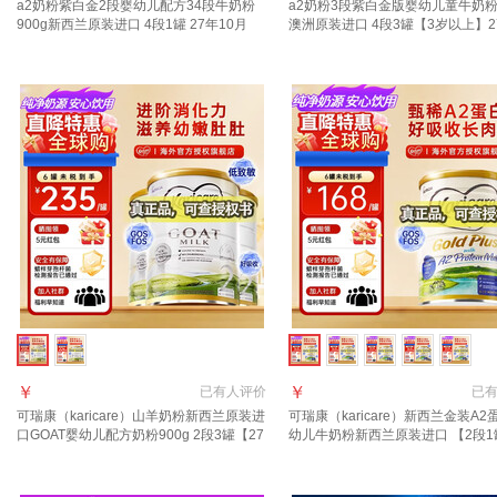
a2奶粉紫白金2段婴幼儿配方34段牛奶粉
a2奶粉3段紫白金版婴幼儿童牛奶粉9
900g新西兰原装进口 4段1罐 27年10月
澳洲原装进口 4段3罐【3岁以上】2
￥
￥
已有
人评价
已
可瑞康（karicare）山羊奶粉新西兰原装进
可瑞康（karicare）新西兰金装A2
口GOAT婴幼儿配方奶粉900g 2段3罐【27
幼儿牛奶粉新西兰原装进口 【2段1
年10月到期】
质期28年2月