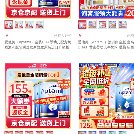
￥
￥
已有
人评价
已
爱他美（Aptamil）金装DHA婴幼儿配方奶
爱他美（Aptamil）澳洲白金版 含
粉澳洲版包税速发新西兰原装进口升级版
DHA叶黄素婴幼儿牛奶粉 眼脑 新
3段 (1岁以上)咨询领大额券 3罐
进口 2段 3罐 800g 【晒单+种草礼得
询领大额券】