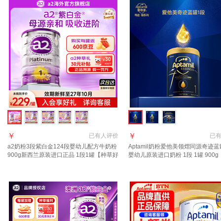
￥
￥
已有
人评价
已
a2奶粉3段紫白金124段婴幼儿配方牛奶粉
Aptamil奶粉爱他美领熠同源奇迹蓝
900g新西兰原装进口正品 1段1罐【种草好
婴幼儿原装进口奶粉 1段 1罐 900g
礼+返京豆】
页领券下单】 效期至2027.11