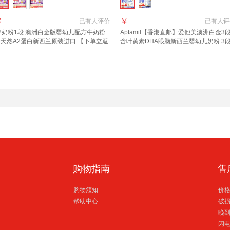
￥
￥
已有
人评价
已有
人评
2奶粉1段 澳洲白金版婴幼儿配方牛奶粉
Aptamil【香港直邮】爱他美澳洲白金3
含天然A2蛋白新西兰原装进口 【下单立返
含叶黄素DHA眼脑新西兰婴幼儿奶粉 3
00京豆 多买多返】a2奶粉1段1罐
900g 1罐 2027年10月
购物指南
售
购物须知
价
帮助中心
破
晚
闪