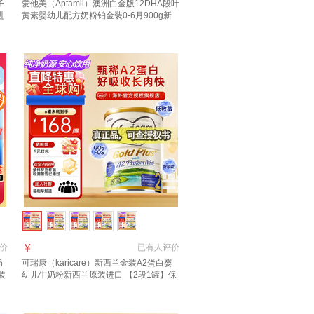
子
爱他美（Aptamil）澳洲白金版12DHA段叶
进
黄素婴幼儿配方奶粉铂金装0-6月900g新
西兰 3段 900g 2罐 【送货上门 京仓京配】
￥
价
已有
人评价
奶
可瑞康（karicare）新西兰金装A2蛋白婴
装
幼儿牛奶粉新西兰原装进口 【2段1罐】保
质期28年2月