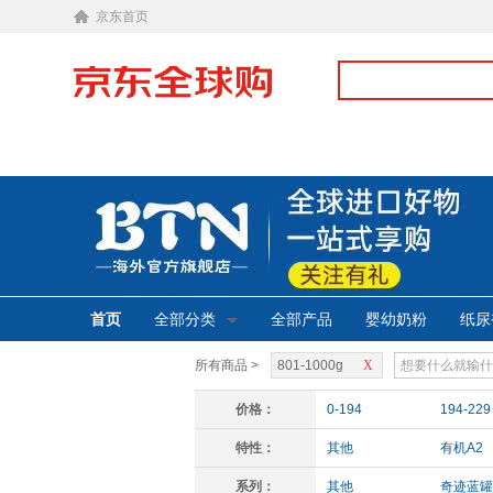
京东首页
首页
全部分类
全部产品
婴幼奶粉
纸尿
所有商品 >
801-1000g
X
价格：
0-194
194-229
特性：
其他
有机A2
系列：
其他
奇迹蓝罐