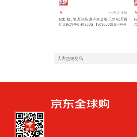
￥
已有
人评价
a2奶粉3段 原箱装 澳洲白金版 天然A2蛋白
a
幼儿配方牛奶粉900g 【返3600京豆+种草
礼30E卡】3段6罐 原箱装
6
店内热销商品