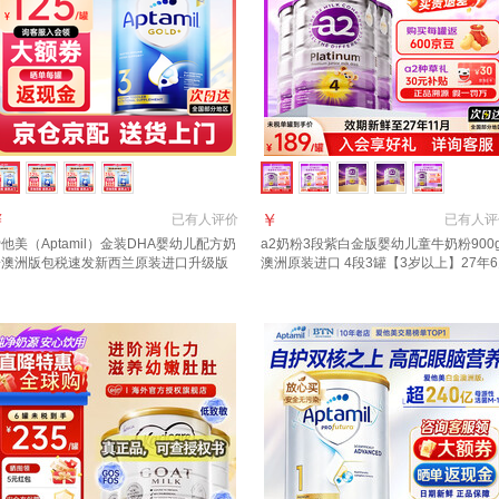
￥
￥
已有
人评价
已有
人评
他美（Aptamil）金装DHA婴幼儿配方奶
a2奶粉3段紫白金版婴幼儿童牛奶粉900
粉澳洲版包税速发新西兰原装进口升级版
澳洲原装进口 4段3罐【3岁以上】27年
段 (1岁以上)咨询领大额券 3罐