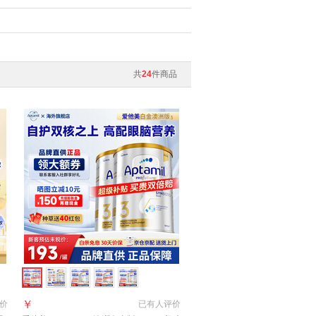
共
24
件商品
￥
价
已有
人评价