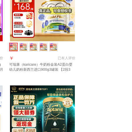
￥
价
已有
人评价
g
可瑞康（karicare）牛奶粉金装A2蛋白婴
6月
幼儿奶粉新西兰进口900g3罐装 【2段3
罐】保质期28年2月