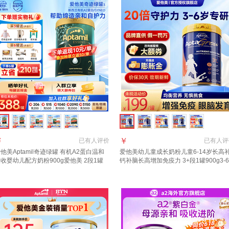
￥
￥
已有
人评价
已有
人评
他美Aptamil奇迹绿罐 有机A2蛋白温和
爱他美幼儿童成长奶粉儿童6-14岁长高
收婴幼儿配方奶粉900g爱他美 2段1罐
钙补脑长高增加免疫力 3+段1罐900g3-6
24小时速发 0元试喝】 晒图种草返50元
岁 多维促视力