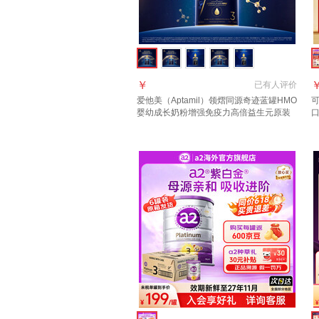
￥
已有
人评价
爱他美（Aptamil）领熠同源奇迹蓝罐HMO
可
婴幼成长奶粉增强免疫力高倍益生元原装
口
进口 3段 1罐【效期至2027.11】 扫码溯源
年
假一罚万