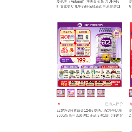
爱他美（Aptamil）澳洲白金版 含DHA段
爱
叶黄素婴幼儿牛奶粉保税新西兰原装进口
3段1罐【领劵抄底价 晒单叠享返现】效期
询
28年4月
年
￥
已有
人评价
a2奶粉3段紫白金124段婴幼儿配方牛奶粉
爱
900g新西兰原装进口正品 3段1罐【详询客
D
服享优惠】 适合1-3岁
进