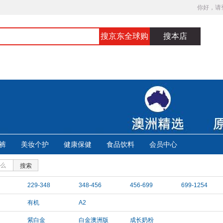
你好，请
搜京东全球购
搜本店
裤
美妆个护
健康保健
食品饮料
会员中心
搜索
229-348
348-456
456-699
699-1254
有机
A2
紫白金
白金澳洲版
成长奶粉