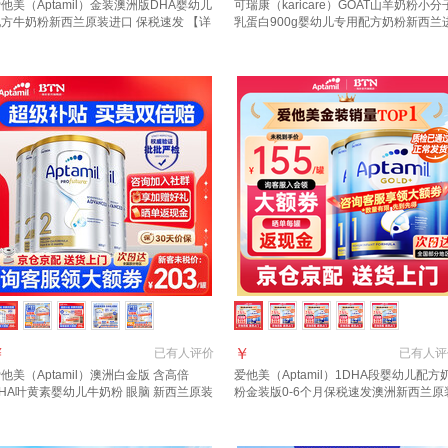
他美（Aptamil）金装澳洲版DHA婴幼儿
可瑞康（karicare）GOAT山羊奶粉小分
配方牛奶粉新西兰原装进口 保税速发 【详
乳蛋白900g婴幼儿专用配方奶粉新西兰
新客礼+首罐0元试喝】3段1罐 效期至27
口 3段1罐【27年6月到期】
11月
￥
￥
已有
人评价
已有
人评
他美（Aptamil）澳洲白金版 含高倍
爱他美（Aptamil）1DHA段婴幼儿配方
HA叶黄素婴幼儿牛奶粉 眼脑 新西兰原装
粉金装版0-6个月保税速发澳洲新西兰原
口 2段 3罐 800g 【晒单+种草礼得40 咨
进口 【咨询领大额1段3罐(0-6月)
询领大额券】