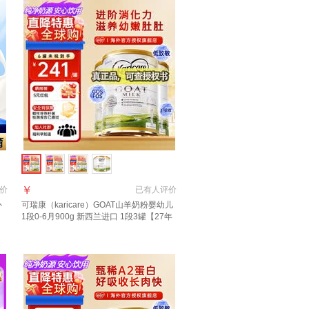
￥
价
已有
人评价
补
可瑞康（karicare）GOAT山羊奶粉婴幼儿
1段0-6月900g 新西兰进口 1段3罐【27年
7月到期】