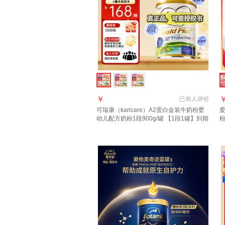
￥
已有
人评价
可瑞康（karicare）A2蛋白金装牛奶粉婴
爱
幼儿配方奶粉1段900g/罐 【1段1罐】到期
27年7月
3