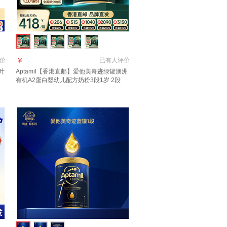
￥
价
已有
人评价
叶
Aptamil【香港直邮】爱他美奇迹绿罐澳洲
口
有机A2蛋白婴幼儿配方奶粉3段1岁 2段
月
900g 1罐