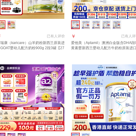
￥
￥
已有
人评价
已有
人评
瑞康（karicare）山羊奶粉新西兰原装进
爱他美（Aptamil）澳洲白金版含DHA段
GOAT婴幼儿配方奶粉900g 2段3罐【27
黄素婴新西兰婴幼儿配方牛奶粉原装进
10月到期】
1段【官方正品 多买多返现】效期27年6