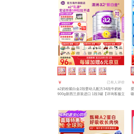
￥
已有
人评价
a2奶粉紫白金2段婴幼儿配方34段牛奶粉
爱
900g新西兰原装进口 1段3罐【详询客服立
吸
减63元】
【