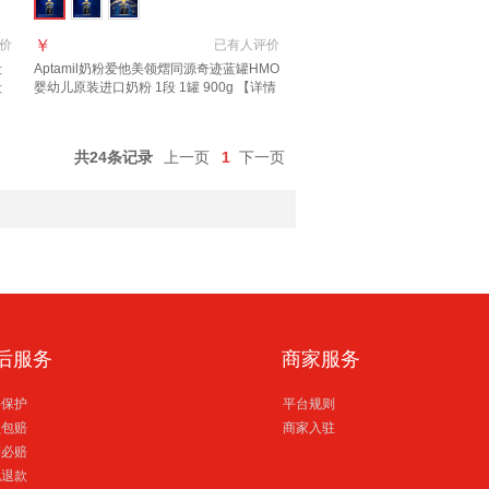
￥
价
已有
人评价
段
Aptamil奶粉爱他美领熠同源奇迹蓝罐HMO
段
婴幼儿原装进口奶粉 1段 1罐 900g 【详情
页领券下单】 效期至2027.11
共24条记录
上一页
1
下一页
后服务
商家服务
格保护
平台规则
损包赔
商家入驻
到必赔
电退款