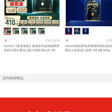
￥
￥
已有
人评价
已
Aptamil【香港直邮】爱他美奇迹绿罐澳洲
Aptamil奶粉爱他美领熠同源奇迹蓝
有机A2蛋白婴幼儿配方奶粉3段1岁 2段
婴幼儿原装进口奶粉 2段1罐 900g
900g 1罐
页领券下单】 效期至2027.11
店内热销商品