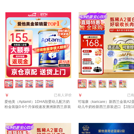
口 2段6罐【27年10月到期】
西兰 2段 800g 3罐 【冲1000返4
券】
￥
￥
已有
人评价
已
爱他美（Aptamil）1DHA段婴幼儿配方奶
可瑞康（karicare）新西兰金装A2
粉金装版0-6个月保税速发澳洲新西兰原装
幼儿牛奶粉新西兰原装进口 【2段1
进口 【咨询领大额券】2段1罐(6-12月)
质期28年2月