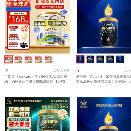
￥
￥
已有
人评价
已
可瑞康（karicare）牛奶粉金装A2蛋白婴
爱他美（Aptamil）领熠同源奇迹蓝
幼儿奶粉新西兰进口900g3罐装 【2段3
婴幼成长奶粉增强免疫力高倍益生
罐】保质期28年2月
进口 2段 1罐【好评返现30元】 900