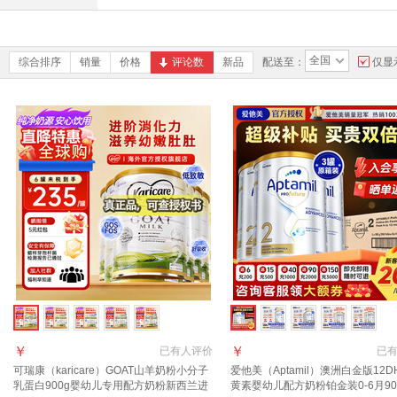
全国
综合排序
销量
价格
评论数
新品
配送至：
仅显
￥
￥
已有
人评价
已
可瑞康（karicare）GOAT山羊奶粉小分子
爱他美（Aptamil）澳洲白金版12D
乳蛋白900g婴幼儿专用配方奶粉新西兰进
黄素婴幼儿配方奶粉铂金装0-6月90