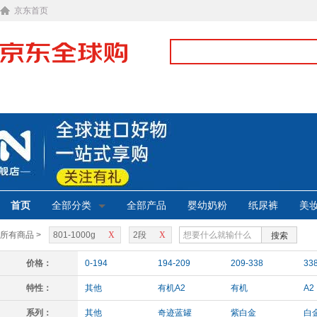
京东首页
首页
全部分类
全部产品
婴幼奶粉
纸尿裤
美
所有商品 >
801-1000g
X
2段
X
搜索
价格：
0-194
194-209
209-338
33
特性：
其他
有机A2
有机
A2
系列：
其他
奇迹蓝罐
紫白金
白