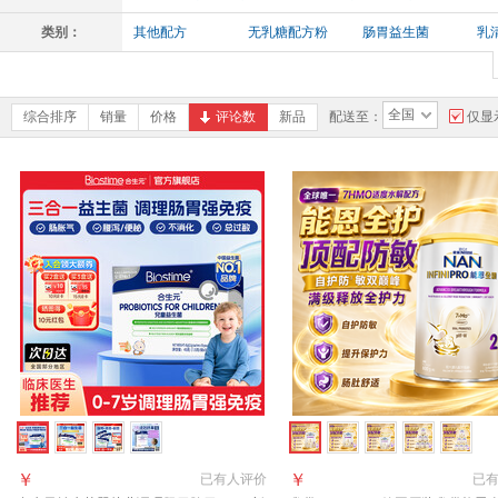
类别：
其他配方
无乳糖配方粉
肠胃益生菌
乳
其他益生菌
其他婴儿配方粉
全国
综合排序
销量
价格
评论数
新品
配送至：
仅显
￥
￥
已有
人评价
已