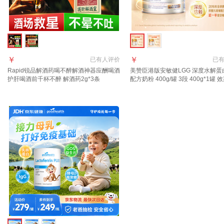
￥
￥
已有
人评价
已
Rapid锐品解酒药喝不醉解酒神器应酬喝酒
美赞臣港版安敏健LGG 深度水解蛋
护肝喝酒前千杯不醉 解酒药2g*3条
配方奶粉 400g/罐 3段 400g*1罐 
27.2.26