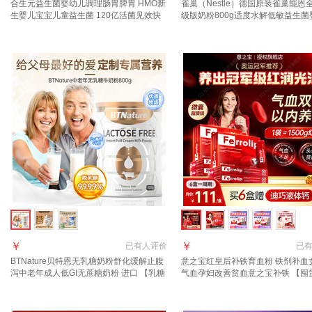
合生元益生菌婴幼儿调理肠胃脾胃 HMO新
雀巢（Nestle）德国原装雀巢能恩
生婴儿宝宝儿童益生菌 120亿活菌见效快
级版奶粉800g适度水解低敏益生菌
30袋*1盒 【膨胀金更优惠】
粉 【咨询享立减】2段 800g*1罐 效
年2月
￥
￥
已有
人评价
已
BTNature贝特恩无乳糖奶粉舒化缓解止腹
意之宝红皇后补铁育血粉 铁剂补血
泻中老年成人低GI无蔗糖奶粉 进口 【乳糖
气血孕妇改善贫血意之宝补铁 【囤
不耐受专用】 800g*1罐
105 送女士钙】铁剂 20条*6盒