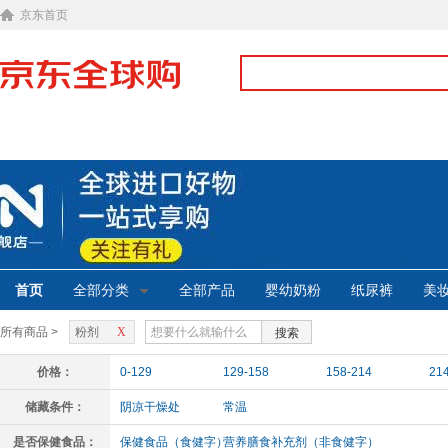
京东首页
首页
全部分类
全部产品
婴幼奶粉
纸尿裤
美
所有商品 >
粉剂
X
搜索
价格：
0-129
129-158
158-214
21
储藏条件：
阴凉干燥处
常温
是否保健食品：
保健食品（食健字）
营养膳食补充剂（非食健字）