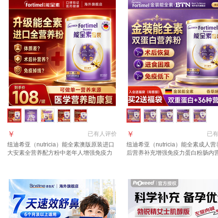
￥
￥
已有
人评价
已
纽迪希亚（nutricia）能全素澳版原装进口
纽迪希亚（nutricia）能全素成人
大安素全营养配方粉中老年人增强免疫力
后营养补充增强免疫力蛋白粉肠内
335g 【科学全营养】能全素香草味
金装 【入会享好礼询客服】能全素
335g*1罐
335g*1罐