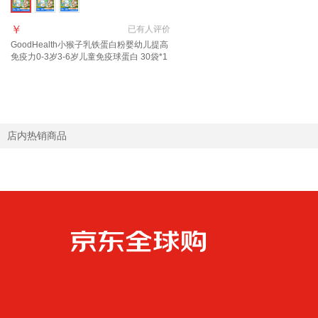
￥
已有
人评价
GoodHealth小猴子乳铁蛋白粉婴幼儿提高
免疫力0-3岁3-6岁儿童免疫球蛋白 30袋*1
罐
店内热销商品