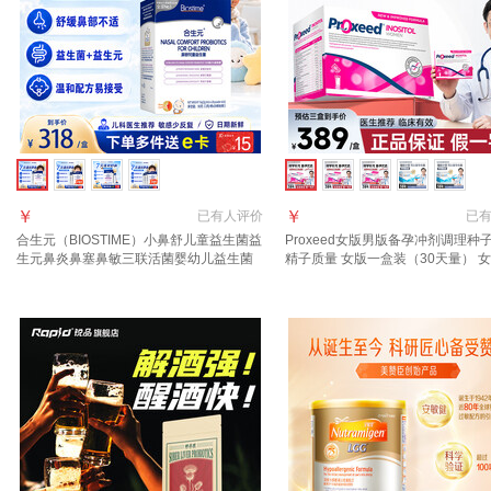
￥
￥
已有
人评价
已
合生元（BIOSTIME）小鼻舒儿童益生菌益
Proxeed女版男版备孕冲剂调理种
生元鼻炎鼻塞鼻敏三联活菌婴幼儿益生菌
精子质量 女版一盒装（30天量） 女
粉 合生元鼻敏益生菌 28条*1盒
装【30天量-准妈妈必备】 30袋*1