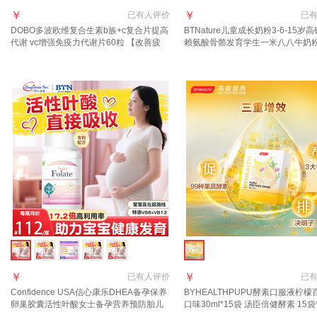
￥
￥
已有
人评价
已
DOBO多波欧维复合生素b族+c复合片提高
BTNature儿童成长奶粉3-6-15岁高
代谢 vc增强免疫力代谢片60粒 【改善疲
赖氨酸骨骼发育学生一米八八牛奶粉
劳】复合维生素B族 60粒*2瓶
爱吃饭】一罐全营养800g/罐
￥
￥
已有
人评价
已
Confidence USA信心康乐DHEA备孕保养
BYHEALTHPUPU酵素口服液柠檬
卵巢胶囊活性叶酸女士备孕营养预防胎儿
口味30ml*15袋 汤臣倍健酵素 15袋
畸形 【400mcg活性叶酸】 30粒*1瓶