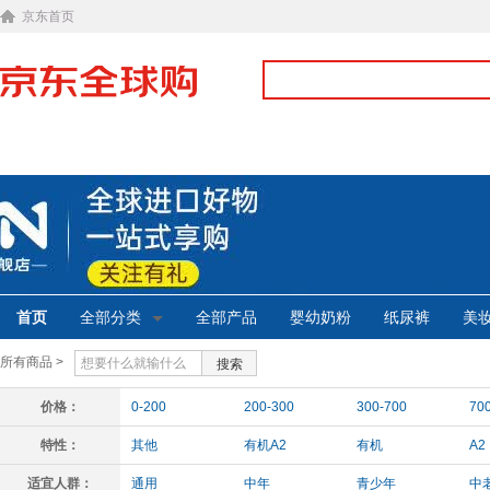
京东首页
首页
全部分类
全部产品
婴幼奶粉
纸尿裤
美
所有商品 >
搜索
价格：
0-200
200-300
300-700
70
特性：
其他
有机A2
有机
A2
适宜人群：
通用
中年
青少年
中