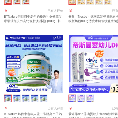
￥
￥
已有
人评价
已
BTNature贝特恩中老年奶粉送礼盒长辈父
雀巢（Nestle）德国原装雀巢能恩
母增强免疫力高钙低脂澳洲进口800g 【0
级版奶粉800g适度水解低敏益生菌
蔗糖高钙】牛奶粉/罐
粉 【入群享福利】2段 800g*6罐 效
年2月
￥
￥
已有
人评价
已
BTNature奶粉中老年人蓝一号胖高个子钙
爱乐维dha藻油婴幼儿童dha软胶