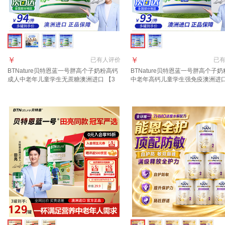
￥
￥
已有
人评价
已
BTNature贝特恩蓝一号胖高个子奶粉高钙
BTNature贝特恩蓝一号胖高个子
成人中老年儿童学生无蔗糖澳洲进口 【3
中老年高钙儿童学生强免疫澳洲进口
罐装】脱脂率98% 0蔗糖脱脂
大学生【高钙高蛋白】贝特恩全脂1