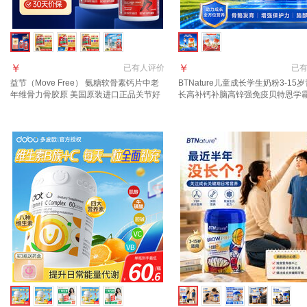
￥
￥
已有
人评价
已
益节（Move Free） 氨糖软骨素钙片中老
BTNature儿童成长学生奶粉3-15
年维骨力骨胶原 美国原装进口正品关节好
长高补钙补脑高锌强免疫贝特恩学霸
【关节灵活腿脚好】红瓶 200粒*2瓶
食厌食？】全营养1罐*800g