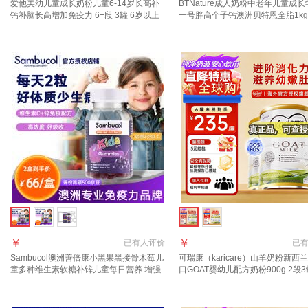
爱他美幼儿童成长奶粉儿童6-14岁长高补
BTNature成人奶粉中老年儿童成
钙补脑长高增加免疫力 6+段 3罐 6岁以上
一号胖高个子钙澳洲贝特恩全脂1kg
抓住成长关键期
养全家享】全脂+脱脂奶粉
￥
￥
已有
人评价
已
Sambucol澳洲善倍康小黑果黑接骨木莓儿
可瑞康（karicare）山羊奶粉新西
童多种维生素软糖补锌儿童每日营养 增强
口GOAT婴幼儿配方奶粉900g 2段3
免疫力 黑接骨木软糖50粒【一瓶装】
年10月到期】