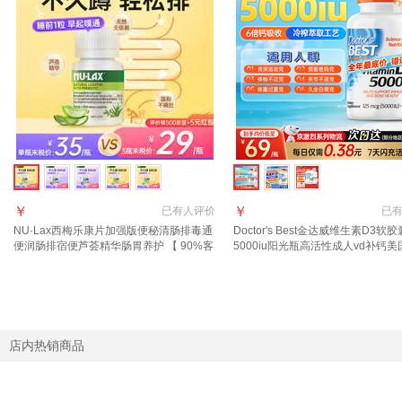
￥
￥
已有
人评价
已
NU·Lax西梅乐康片加强版便秘清肠排毒通
Doctor's Best金达威维生素D3软胶
便润肠排宿便芦荟精华肠胃养护 【 90%客
5000iu阳光瓶高活性成人vd补钙
户选择】芦荟乐康片 40片*3瓶
【强健骨骼助钙吸收】5000iu180粒
店内热销商品