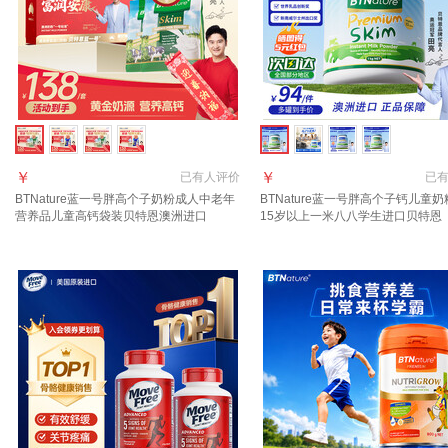
￥
￥
已有
人评价
已
BTNature蓝一号胖高个子奶粉成人中老年
BTNature蓝一号胖高个子钙儿童奶粉
营养品儿童高钙袋装贝特恩澳洲进口
15岁以上一米八八学生进口贝特恩 
【99%顾客选择 2袋低脂无负担 】脱脂不
奶粉 助力成长】脱脂2罐送礼盒
脱钙