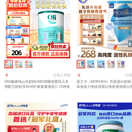
￥
￥
已有
人评价
已
Oli6颖睿纯山羊奶粉HMO强吸收婴幼儿专
莫兰卡（MOROKA）乳铁蛋白奶粉
用配方奶粉含DHA叶黄素澳洲进口 25种多
高免疫力免疫球蛋白免疫澳洲蛋白
维1段800g 28.1到期
生素乳 【乳铁蛋白优选】免疫版 120
罐