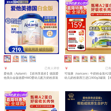
￥
￥
已有
人评价
已
爱他美（Aptamil）【咨询享底价】德国爱
可瑞康（karicare）牛奶粉金装A2
他美白金版德爱HMO婴幼儿配方奶粉原装
幼儿奶粉新西兰进口900g3罐装 【
进口 27年9月到期】2段3罐(6-12月）
罐】保质期27年9月