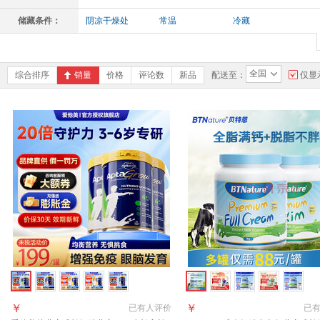
失眠人群
免疫力低下者
脑力劳动者
备
储藏条件：
阴凉干燥处
常温
冷藏
女性
男性
孕妇
运
全国
综合排序
销量
价格
评论数
新品
配送至：
仅显
￥
￥
已有
人评价
已