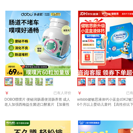
￥
￥
已有
人评价
已
DOBO噗噗片 便秘润肠通便清肠养胃 成人
witsbb健敏思液体钙小蓝盒d3K2
老人加强西梅益生菌进口酵素片 【加量性
6个月以上婴幼儿童钙 【高性价比
价比三瓶装】速爽瓶pro噗噗片 60粒*3瓶
小样】 30粒*4盒