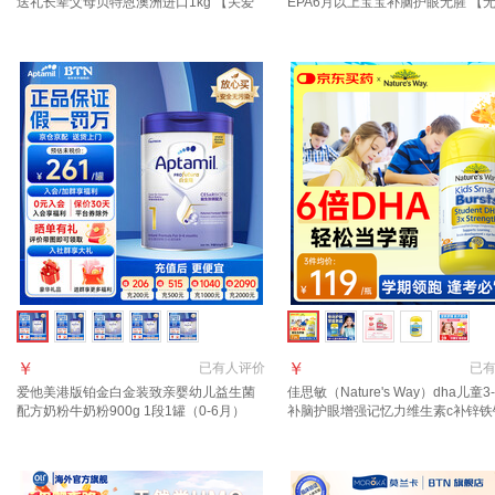
送礼长辈父母贝特恩澳洲进口1kg 【关爱
EPA6月以上宝宝补脑护眼无腥 【
父母健康】脱脂3罐3kg
子易接受】婴幼儿dha 60粒*2盒
￥
￥
已有
人评价
已
爱他美港版铂金白金装致亲婴幼儿益生菌
佳思敏（Nature's Way）dha儿童3-
配方奶粉牛奶粉900g 1段1罐（0-6月）
补脑护眼增强记忆力维生素c补锌铁
【效期27年6月】
素护眼 【孩子成绩好】佳思敏dha 5
瓶