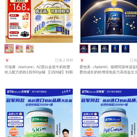
￥
￥
已有
人评价
已
可瑞康（karicare）A2蛋白金装牛奶粉婴
爱他美（Aptamil）领熠同源奇迹蓝
幼儿配方奶粉1段900g/罐 【1段6罐】到期
婴幼成长奶粉增强免疫力高倍益生
27年7月
进口 3段 3罐【效期至2027.12集
+入群返现】