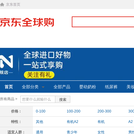
京东首页
首页
全部分类
全部产品
婴幼奶粉
纸尿裤
美
所有商品 >
搜索
价格：
0-100
100-200
200-300
30
特性：
其他
有机A2
有机
A2
适宜人群：
通用
青少年
女性
男