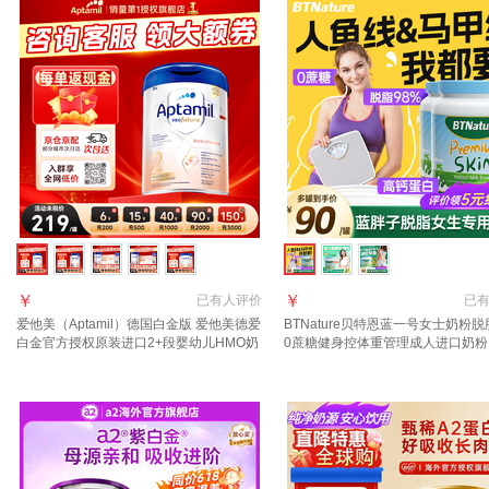
￥
￥
已有
人评价
已
爱他美（Aptamil）德国白金版 爱他美德爱
BTNature贝特恩蓝一号女士奶粉
白金官方授权原装进口2+段婴幼儿HMO奶
0蔗糖健身控体重管理成人进口奶粉
粉 【咨询入群+入群福利不停】2段1罐
脂更快瘦】2罐装