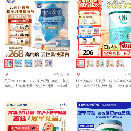
￥
￥
已有
人评价
已
莫兰卡（MOROKA）乳铁蛋白奶粉儿童提
Oli6澳6小分子乳蛋白纯山羊奶粉5
高免疫力免疫球蛋白免疫澳洲蛋白营养维
婴儿童专用配方澳洲进口 2段*1罐（6
生素乳 【乳铁蛋白优选】免疫版 120g*1
个月）28.1到期
罐