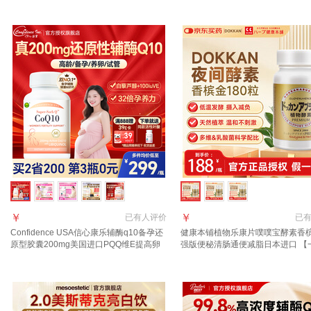
瓶
￥
￥
已有
人评价
已
Confidence USA信心康乐辅酶q10备孕还
健康本铺植物乐康片噗噗宝酵素香
原型胶囊200mg美国进口PQQ维E提高卵
强版便秘清肠通便减脂日本进口 【
子质量 【高龄/试管/早衰】 孕宝辅酶 60粒
用量 肠享轻盈】 180粒*3瓶 装
*1瓶