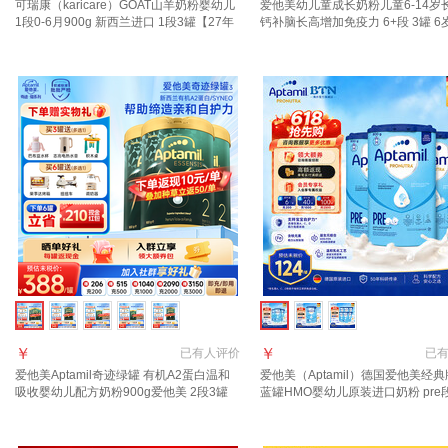
可瑞康（karicare）GOAT山羊奶粉婴幼儿
爱他美幼儿童成长奶粉儿童6-14岁
1段0-6月900g 新西兰进口 1段3罐【27年
钙补脑长高增加免疫力 6+段 3罐 6
7月到期】
抓住成长关键期
￥
￥
已有
人评价
已
爱他美Aptamil奇迹绿罐 有机A2蛋白温和
爱他美（Aptamil）德国爱他美经
吸收婴幼儿配方奶粉900g爱他美 2段3罐
蓝罐HMO婴幼儿原装进口奶粉 pre
【每罐返+集罐赠品】晒图种草返90元
0-3月 保质期27年5月