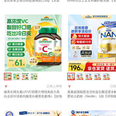
送礼长辈父母贝特恩澳洲进口1kg 【关爱
EPA6月以上宝宝补脑护眼无腥 【
父母健康】脱脂3罐3kg
子易接受】婴幼儿dha 60粒*2盒
￥
￥
已有
人评价
已
健美生维生素c片VC咀嚼片增强免疫力美
雀巢超级能恩含活性益生菌适度水
白去痘印淡斑内服变白褪黑色素维c 【好免
婴幼儿奶粉（Nestle） 1段【详情
疫好胃口】橙子味 120片*2瓶
10】效期27年5月 800g*1罐