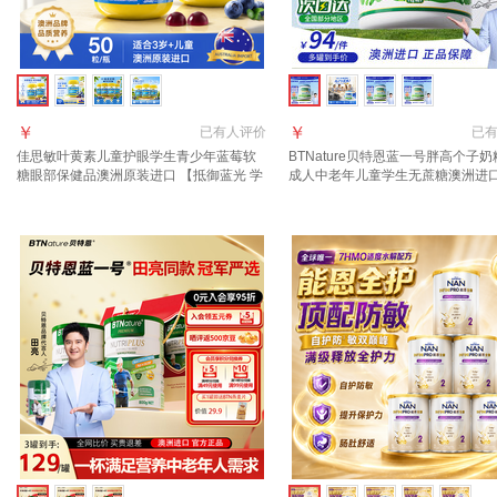
￥
￥
已有
人评价
已
佳思敏叶黄素儿童护眼学生青少年蓝莓软
BTNature贝特恩蓝一号胖高个子
糖眼部保健品澳洲原装进口 【抵御蓝光 学
成人中老年儿童学生无蔗糖澳洲进口
习轻松】 50粒*2瓶
罐装】脱脂率98% 0蔗糖脱脂