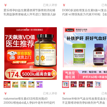
￥
￥
已有
人评价
已
爱乐维孕妇益生菌通便调节肠胃助消化哺
DOBO多波欧维复合生素b族+c复
乳期益肠胃便秘成人拜耳进口 预防胎儿缺
代谢 vc增强免疫力代谢片60粒 【
陷 活性叶酸一段 30粒*1盒
劳】复合维生素B族 60粒*2瓶
￥
￥
已有
人评价
已
naturewise维生素d3活性阳光瓶d3
Swisse补铁补气血女性改善贫血女
2000IU维他命d成人孕妇中老年补钙促钙
不足斯维诗铁剂孕妇铁剂补气养血 
吸收 【5000IU】全家同补囤货装 360粒*2
+护肝】铁30粒+ 60粒*1瓶 护肝片