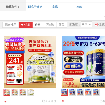
成人通用
哺乳期女性
失眠人群
免
储藏条件：
阴凉干燥处
常温
冷藏
儿童
无基础病人群
全部
孕
全国
综合排序
销量
价格
评论数
新品
配送至：
仅显
￥
￥
已有
人评价
已