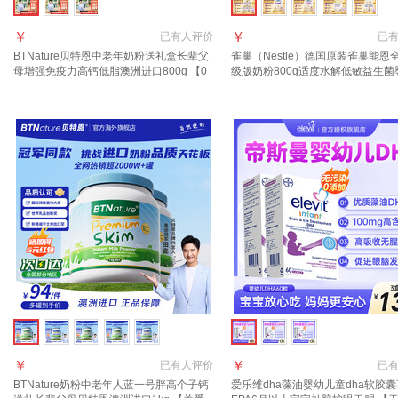
￥
￥
已有
人评价
已
BTNature贝特恩中老年奶粉送礼盒长辈父
雀巢（Nestle）德国原装雀巢能恩
母增强免疫力高钙低脂澳洲进口800g 【0
级版奶粉800g适度水解低敏益生菌
蔗糖高钙】牛奶粉/罐
粉 【入群享福利】2段 800g*6罐 效
年2月
￥
￥
已有
人评价
已
BTNature奶粉中老年人蓝一号胖高个子钙
爱乐维dha藻油婴幼儿童dha软胶