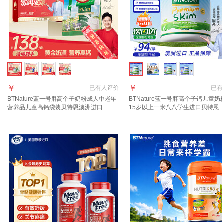
￥
￥
已有
人评价
已
BTNature蓝一号胖高个子奶粉成人中老年
BTNature蓝一号胖高个子钙儿童奶粉
营养品儿童高钙袋装贝特恩澳洲进口
15岁以上一米八八学生进口贝特恩 
【99%顾客选择 2袋低脂无负担 】脱脂不
奶粉 助力成长】脱脂1罐
脱钙