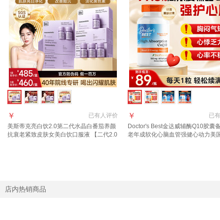
￥
￥
已有
人评价
已
美斯蒂克亮白饮2.0第二代水晶白番茄养颜
Doctor's Best金达威辅酶Q10胶
抗衰老紧致皮肤女美白饮口服液 【二代2.0
老年成软化心脑血管强健心动力美
性价比】 6瓶*3盒 日常维稳亮白度
【1瓶吃2个月】100mg 60粒*1瓶
店内热销商品