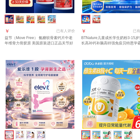
￥
￥
已有
人评价
已
益节（Move Free） 氨糖软骨素钙片中老
BTNature儿童成长学生奶粉3-15
年维骨力骨胶原 美国原装进口正品关节好
长高补钙补脑高锌强免疫贝特恩学霸
【关节灵活腿脚好】红瓶 200粒*2瓶
食厌食？】全营养1罐*800g