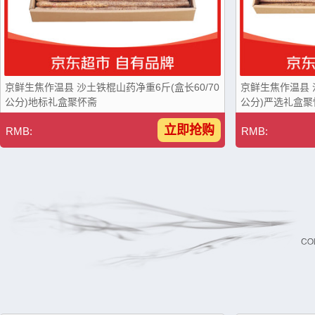
京鲜生焦作温县 沙土铁棍山药净重6斤(盒长60/70
京鲜生焦作温县 沙
公分)地标礼盒聚怀斋
公分)严选礼盒聚
立即抢购
RMB:
RMB: