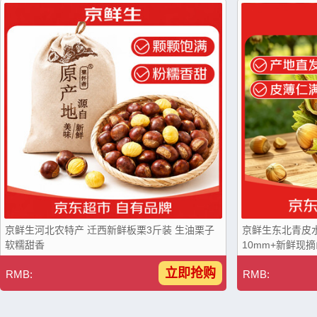
京鲜生河北农特产 迁西新鲜板栗3斤装 生油栗子
京鲜生东北青皮
软糯甜香
10mm+新鲜现
立即抢购
RMB:
RMB: