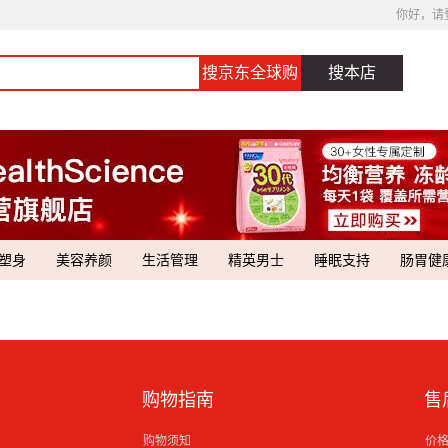
你好，请
搜京东全球购
搜本店
塑身
美容养颜
生活管理
精英男士
睡眠支持
肠胃健
购物指南
售
购物须知
价