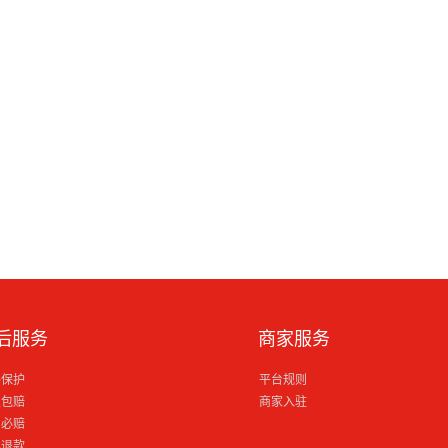
后服务
商家服务
格保护
平台规则
损包赔
商家入驻
到必赔
电退款