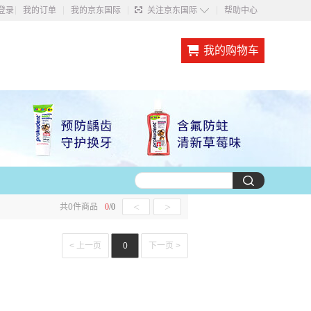
◇
登录
我的订单
我的京东国际
关注京东国际
帮助中心
我的购物车
<
>
共
0
件商品
0
/
0
< 上一页
0
下一页 >