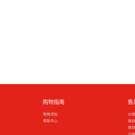
购物指南
售
购物须知
价
帮助中心
破
晚
闪