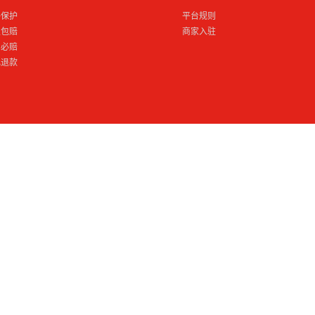
格保护
平台规则
损包赔
商家入驻
到必赔
电退款