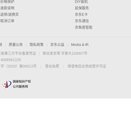
价格保护
DIY装机
退款说明
延保服务
返修/退换货
京东E卡
取消订单
京东通信
京鱼座智能
测
|
质量公告
|
隐私政策
|
京东公益
|
Media & IR
交易第三方平台备案凭证
|
新出发京零 字第大120007号
06561155
2023）第00013号
|
营业执照
|
增值电信业务经营许可证