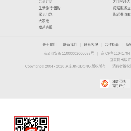
会员介绍
211限时达
生活旅行/团购
配送服务查
常见问题
配送费收取
大家电
联系客服
关于我们
|
联系我们
|
联系客服
|
合作招商
|
商
京公网安备 11000002000088号
|
京ICP备1104170
互联网出版许
Copyright © 2004 -
2026
京东JINGDONG 版权所有
|
消费者维权热