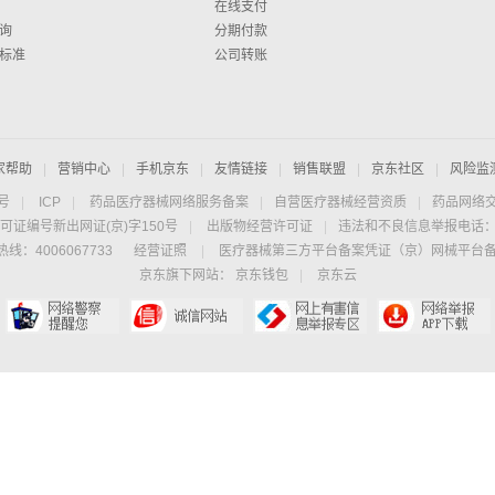
在线支付
询
分期付款
标准
公司转账
家帮助
|
营销中心
|
手机京东
|
友情链接
|
销售联盟
|
京东社区
|
风险监
4号
|
ICP
|
药品医疗器械网络服务备案
|
自营医疗器械经营资质
|
药品网络
可证编号新出网证(京)字150号
|
出版物经营许可证
|
违法和不良信息举报电话：40
线：4006067733
经营证照
|
医疗器械第三方平台备案凭证（京）网械平台备字（
京东旗下网站：
京东钱包
|
京东云