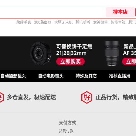
荣耀手表
360路由器
大疆无人机
腾讯听听
女神微单
智能音箱
腾讯
自动摄影镜头
自动电影镜头
特殊及其它
推荐直播用
多仓直发，极速配送
正品行货，精致
支付方式
货到付款