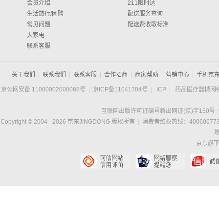
会员介绍
211限时达
生活旅行/团购
配送服务查询
常见问题
配送费收取标准
大家电
联系客服
关于我们
|
联系我们
|
联系客服
|
合作招商
|
商家帮助
|
营销中心
|
手机京
京公网安备 11000002000088号
|
京ICP备11041704号
|
ICP
|
药品医疗器械网
互联网出版许可证编号新出网证(京)字150号
Copyright © 2004 -
2026
京东JINGDONG 版权所有
|
消费者维权热线：400606773
|
京东旗