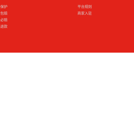
格保护
平台规则
损包赔
商家入驻
到必赔
电退款