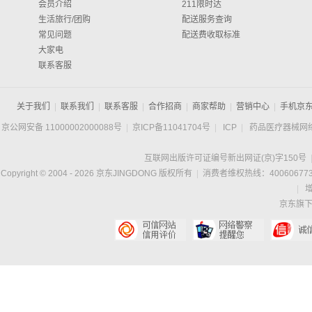
会员介绍
211限时达
生活旅行/团购
配送服务查询
常见问题
配送费收取标准
大家电
联系客服
关于我们
|
联系我们
|
联系客服
|
合作招商
|
商家帮助
|
营销中心
|
手机京
京公网安备 11000002000088号
|
京ICP备11041704号
|
ICP
|
药品医疗器械网
互联网出版许可证编号新出网证(京)字150号
Copyright © 2004 -
2026
京东JINGDONG 版权所有
|
消费者维权热线：400606773
|
京东旗