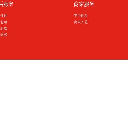
后服务
商家服务
格保护
平台规则
损包赔
商家入驻
到必赔
电退款